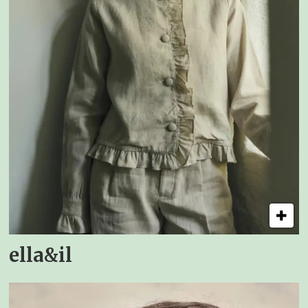
ella&il