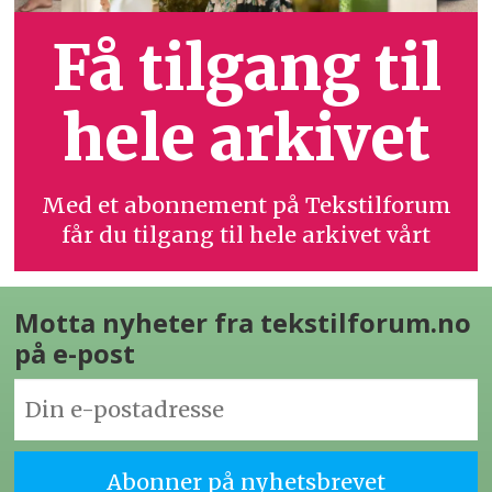
Få tilgang til
hele arkivet
Med et abonnement på Tekstilforum
får du tilgang til hele arkivet vårt
Motta nyheter fra tekstilforum.no
på e-post