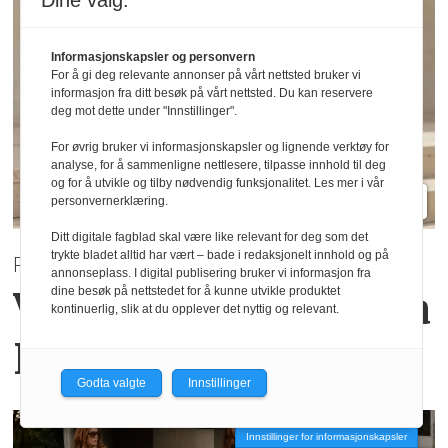
Dine valg:
Informasjonskapsler og personvern
For å gi deg relevante annonser på vårt nettsted bruker vi
informasjon fra ditt besøk på vårt nettsted. Du kan reservere
deg mot dette under "Innstillinger".
For øvrig bruker vi informasjonskapsler og lignende verktøy for
analyse, for å sammenligne nettlesere, tilpasse innhold til deg
og for å utvikle og tilby nødvendig funksjonalitet. Les mer i vår
personvernerklæring.
Ditt digitale fagblad skal være like relevant for deg som det
trykte bladet alltid har vært – bade i redaksjonelt innhold og på
PRE AUTUMN 2026
annonseplass. I digital publisering bruker vi informasjon fra
Varme høsttoner
fra
dine besøk på nettstedet for å kunne utvikle produktet
kontinuerlig, slik at du opplever det nyttig og relevant.
Haust Collection
Godta valgte
Innstillinger
Innstillinger for informasjonskapsler