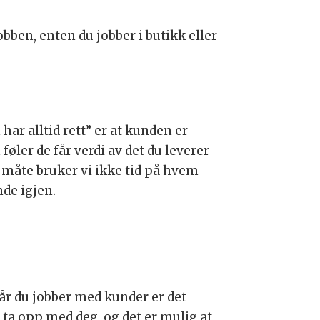
ben, enten du jobber i butikk eller
 har alltid rett” er at kunden er
føler de får verdi av det du leverer
od måte bruker vi ikke tid på hvem
de igjen.
 når du jobber med kunder er det
å ta opp med deg, og det er mulig at