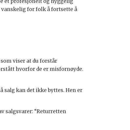
se et profesjonelt og hyggelig
 vanskelig for folk å fortsette å
som viser at du forstår
forstått hvorfor de er misfornøyde.
å salg kan det ikke byttes. Hen er
 av salgsvarer: “Returretten