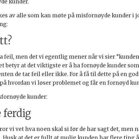
de kunder.
es av alle som kan møte på misfornøyde kunder i job
ang:
tt?
 ta feil, men det vi egentlig mener når vi sier “kunden
et betyr at det viktigste er å ha fornøyde kunder som 
ten de tar feil eller ikke. For å få til dette på en g
 på hvordan vi løser problemet og får en fornøyd kun
isfornøyde kunder:
 ferdig
tror vi vet hva noen skal si før de har sagt det, men
. Husk at det er fullt at mulig kunden har flere ting 