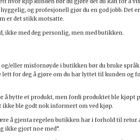
tt hvor kjip kunden bør du gjøre det du kan for å vi
 hyggelig, og profesjonell gjør du en god jobb. Det er
m er det stikk motsatte.
d, ikke med deg personlig, men med butikken.
 og/eller misfornøyde i butikken bør du bruke språk 
 lett for deg å gjøre om du har lyttet til kunden og 
 å bytte et produkt, men fordi produktet ble kjøpt p
et ikke ble godt nok informert om ved kjøp.
være å gjenta regelen butikken har i forhold til retur
jeg ikke gjort noe med”.