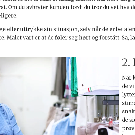
st. Om du avbryter kunden fordi du tror du vet hva d
ligere.
ge eller uttrykke sin situasjon, selv når de er betale
 Målet vårt er at de føler seg hørt og forstått. Så, l
2.
Når 
de vi
lytte
stirr
snak
de s
prøv