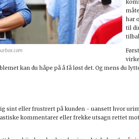
komm
måte
har o
til d
tilb
Først
ourbox.com
virke
oblemet kan du håpe på å få løst det. Og mens du lytt
elig sint eller frustrert på kunden - uansett hvor uri
kastiske kommentarer eller frekke utsagn rettet mot 