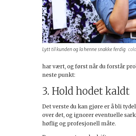
Lytt til kunden og la henne snakke ferdig
col
har vært, og først når du forstår pr
neste punkt:
3. Hold hodet kaldt
Det verste du kan gjøre er å bli tyd
over det, og ignorer eventuelle sar
høflig og profesjonell måte.