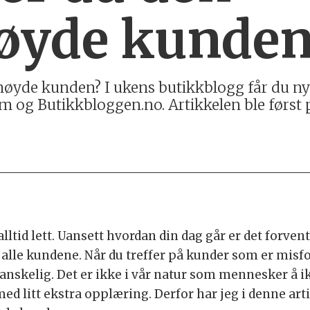
øyde kunde
yde kunden? I ukens butikkblogg får du nytti
 og Butikkbloggen.no. Artikkelen ble først 
lltid lett. Uansett hvordan din dag går er det forvent
 kundene. Når du treffer på kunder som er misfornø
a vanskelig. Det er ikke i vår natur som mennesker å i
ed litt ekstra opplæring. Derfor har jeg i denne art