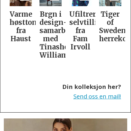
e
Brgn i
Ufiltrert
Tiger
Slik
oner
design­
selvtillit
of
er
samarbeid
fra
Swedens
dame­
t
med
Fam
herrekolleksjon
kolleksj
Tinashe
Irvoll
fra
Williamson
Tiger
of
Sweden
Din kolleksjon her?
Send oss en mail!