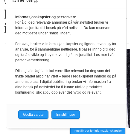
Dine valg:
VÅR / SOMMER 2027 | Mey
Hverdagsluksus med
Informasjonskapsler og personvern
For å gi deg relevante annonser på vårt nettsted bruker vi
italiensk inspirasjon
informasjon fra ditt besøk på vårt nettsted. Du kan reservere
deg mot dette under "Innstillinger".
For øvrig bruker vi informasjonskapsler og lignende verktøy for
analyse, for å sammenligne nettlesere, tilpasse innhold til deg
og for å utvikle og tilby nødvendig funksjonalitet. Les mer i vår
personvernerklæring.
Ditt digitale fagblad skal være like relevant for deg som det
trykte bladet alltid har vært – bade i redaksjonelt innhold og på
annonseplass. I digital publisering bruker vi informasjon fra
dine besøk på nettstedet for å kunne utvikle produktet
kontinuerlig, slik at du opplever det nyttig og relevant.
Godta valgte
Innstillinger
Innstillinger for informasjonskapsler