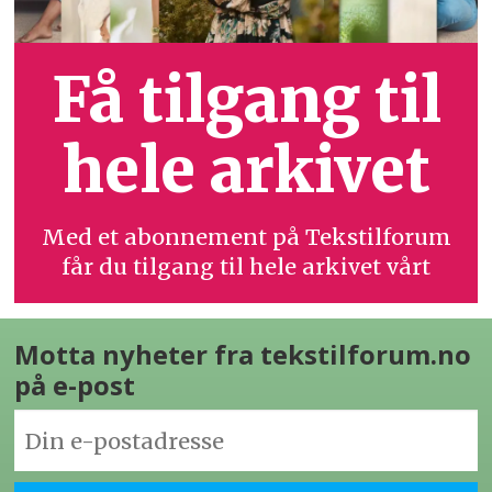
Få tilgang til
hele arkivet
Med et abonnement på Tekstilforum
får du tilgang til hele arkivet vårt
Motta nyheter fra tekstilforum.no
på e-post