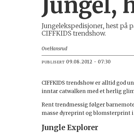
Jungel, h
Jungelekspedisjoner, hest på p
CIFFKIDS trendshow.
Ove
Hansrud
09.08.2012 - 07:30
PUBLISERT
CIFFKIDS trendshow er alltid god u
inntar catwalken med et herlig gli
Rent trendmessig følger barnemoten
masse dyreprint og blomsterprint i
Jungle Explorer