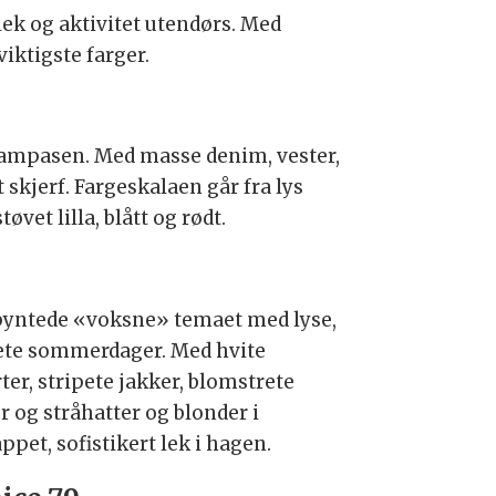
lek og aktivitet utendørs. Med
iktigste farger.
l pampasen. Med masse denim, vester,
t skjerf. Fargeskalaen går fra lys
vet lilla, blått og rødt.
pyntede «voksne» temaet med lyse,
ete sommerdager. Med hvite
ter, stripete jakker, blomstrete
r og stråhatter og blonder i
ppet, sofistikert lek i hagen.