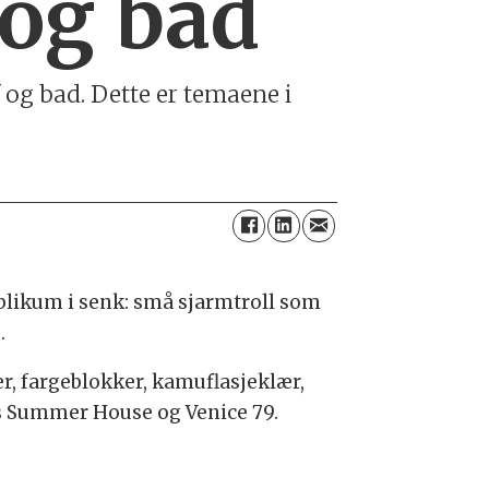
 og bad
 og bad. Dette er temaene i
blikum i senk: små sjarmtroll som
.
r, fargeblokker, kamuflasjeklær,
as Summer House og Venice 79.