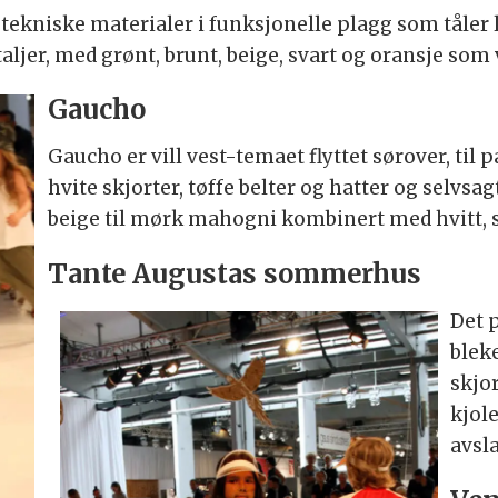
 tekniske materialer i funksjonelle plagg som tåler 
er, med grønt, brunt, beige, svart og oransje som v
Gaucho
Gaucho er vill vest-temaet flyttet sørover, ti
hvite skjorter, tøffe belter og hatter og selvsag
beige til mørk mahogni kombinert med hvitt, stø
Tante Augustas sommerhus
Det 
blek
skjor
kjole
avsla