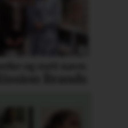
erke og nytt navn
ission Brands