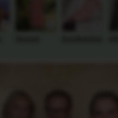
o
Haust
Kashmina
el