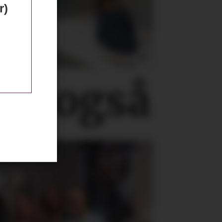
r)
ne, også