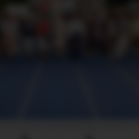
r fra visningen deres under forrige Copenhagen Fashion Week
Fo