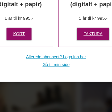
digitalt + papir)
(digitalt + papi
1 år til kr 995,-
1 år til kr 995,-
KORT
FAKTURA
r inn skoe
Allerede abonnent? Logg inn her
Gå til min side