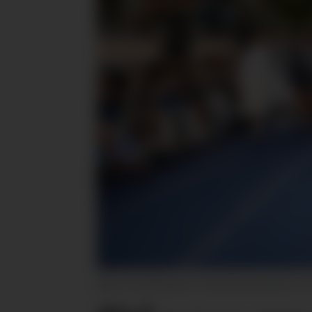
Baum und Pfergarten står på programmet. He