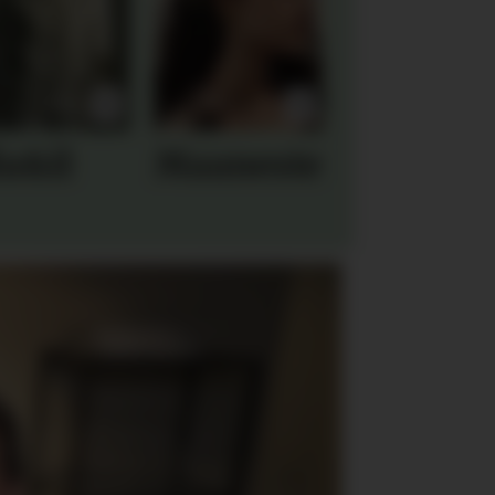
la&il
Maanesten