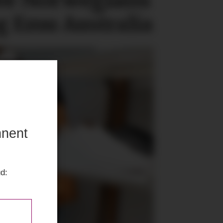
e Norwegians
g Emu Australia
nnent
ud: