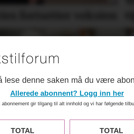
W
o
ries
fortsetter veksten
å lese denne saken må du være abo
Allerede abonnent? Logg inn her
 abonnement gir tilgang til alt innhold og vi har følgende tilb
TOTAL
TOTAL