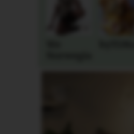
We
byTiM
Norwegians