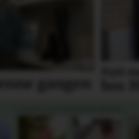
Nytt m
denne gangen
hos M
SOMMER 2026 FRA NORSKE MERKER: