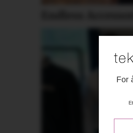
Endless Accesso
For 
Et