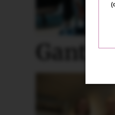
(
Gant ta