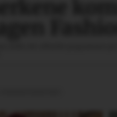
erkene kom
agen Fashi
ram under det offisielle programmet p
COPENHAGEN FASHION WEEK