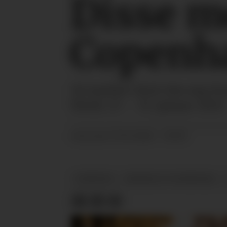
Disse m
Copenh
36 merker skal vise seg f
Week 27. – 31. januar 2025.
07.11.2024 - 09:59
PUBLISERT
NYHETER
MESSER OG VISNINGER