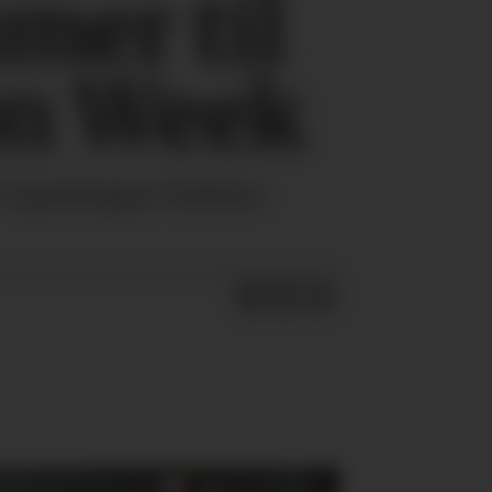
mer til
on Week
å Copenhagen Fashion