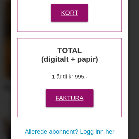
KORT
TOTAL
(digitalt + papir)
1 år til kr 995,-
Komfort fra Lecoco
FAKTURA
Allerede abonnent? Logg inn her