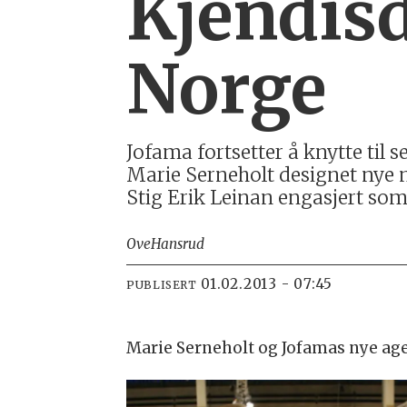
Kjendis
Norge
Jofama fortsetter å knytte til
Marie Serneholt designet nye m
Stig Erik Leinan engasjert som
Ove
Hansrud
01.02.2013 - 07:45
PUBLISERT
Marie Serneholt og Jofamas nye agen