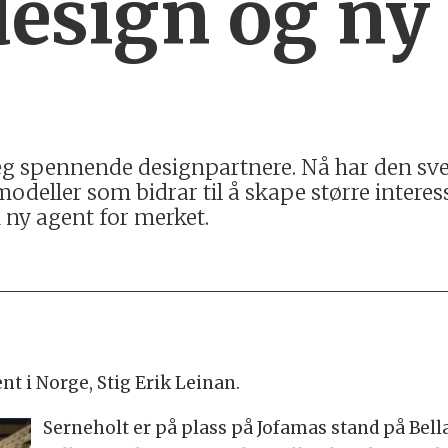
design og ny
 seg spennende designpartnere. Nå har den sv
odeller som bidrar til å skape større interes
 ny agent for merket.
t i Norge, Stig Erik Leinan.
Serneholt er på plass på Jofamas stand på Bella