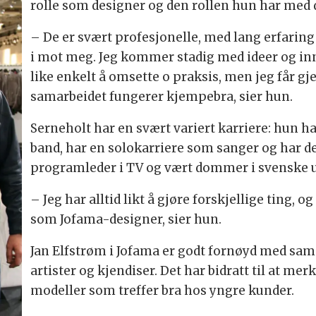
rolle som designer og den rollen hun har med
– De er svært profesjonelle, med lang erfaring
i mot meg. Jeg kommer stadig med ideer og inns
like enkelt å omsette o praksis, men jeg får g
samarbeidet fungerer kjempebra, sier hun.
Serneholt har en svært variert karriere: hun ha
band, har en solokarriere som sanger og har de
programleder i TV og vært dommer i svenske u
– Jeg har alltid likt å gjøre forskjellige ting, o
som Jofama-designer, sier hun.
Jan Elfstrøm i Jofama er godt fornøyd med sa
artister og kjendiser. Det har bidratt til at mer
modeller som treffer bra hos yngre kunder.