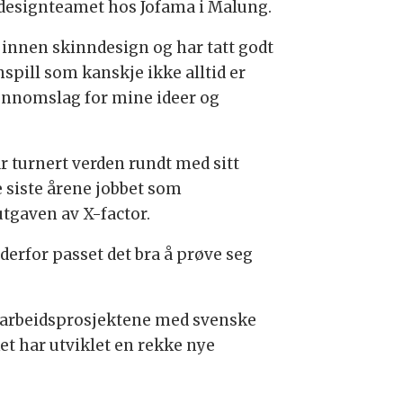
 designteamet hos Jofama i Malung.
 innen skinndesign og har tatt godt
pill som kanskje ikke alltid er
jennomslag for mine ideer og
r turnert verden rundt med sitt
 siste årene jobbet som
tgaven av X-factor.
g derfor passet det bra å prøve seg
marbeidsprosjektene med svenske
ket har utviklet en rekke nye