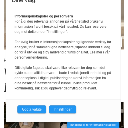
Dine valg:
Informasjonskapsler og personvern
For å gi deg relevante annonser på vårt nettsted bruker vi
informasjon fra ditt besøk på vårt nettsted. Du kan reservere
deg mot dette under "Innstillinger".
For øvrig bruker vi informasjonskapsler og lignende verktøy for
analyse, for å sammenligne nettlesere, tilpasse innhold til deg
og for å utvikle og tilby nødvendig funksjonalitet. Les mer i vår
personvernerklæring.
PRE AUTUMN 2026
Varme høsttoner
fra
Ditt digitale fagblad skal være like relevant for deg som det
trykte bladet alltid har vært – bade i redaksjonelt innhold og på
annonseplass. I digital publisering bruker vi informasjon fra
Haust Collection
dine besøk på nettstedet for å kunne utvikle produktet
kontinuerlig, slik at du opplever det nyttig og relevant.
Godta valgte
Innstillinger
Innstillinger for informasjonskapsler