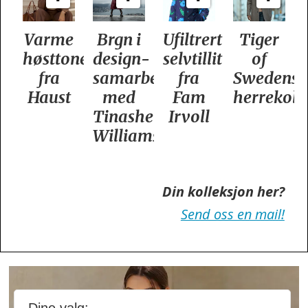
Varme
Brgn i
Ufiltrert
Tiger
høsttoner
design­
selvtillit
of
fra
samarbeid
fra
Swedens
Haust
med
Fam
herrekoll
Tinashe
Irvoll
Williamson
Din kolleksjon her?
Send oss en mail!