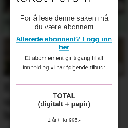
For å lese denne saken må
Maanesten
du være abonnent
Allerede abonnent? Logg inn
her
Et abonnement gir tilgang til alt
innhold og vi har følgende tilbud:
Et merke for
TOTAL
uavhengige
(digitalt + papir)
butikker
1 år til kr 995,-