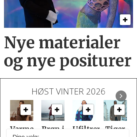
Nye materialer
og nye positurer
HØST VINTER 2026
e
Brgn i
Ufiltrert
Tiger
Slik