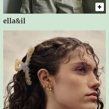
ella&il