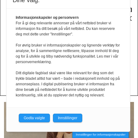
oner
design­
selvtillit
of
er
Dine valg:
samarbeid
fra
Swedens
dame­
t
med
Fam
herrekolleksjon
kolleksj
Informasjonskapsler og personvern
For å gi deg relevante annonser på vårt nettsted bruker vi
Tinashe
Irvoll
fra
informasjon fra ditt besøk på vårt nettsted. Du kan reservere
Williamson
Tiger
deg mot dette under "Innstillinger".
of
For øvrig bruker vi informasjonskapsler og lignende verktøy for
Sweden
analyse, for å sammenligne nettlesere, tilpasse innhold til deg
og for å utvikle og tilby nødvendig funksjonalitet. Les mer i vår
personvernerklæring.
Din kolleksjon her?
Ditt digitale fagblad skal være like relevant for deg som det
Send oss en mail!
trykte bladet alltid har vært – bade i redaksjonelt innhold og på
annonseplass. I digital publisering bruker vi informasjon fra
dine besøk på nettstedet for å kunne utvikle produktet
kontinuerlig, slik at du opplever det nyttig og relevant.
Godta valgte
Innstillinger
Innstillinger for informasjonskapsler