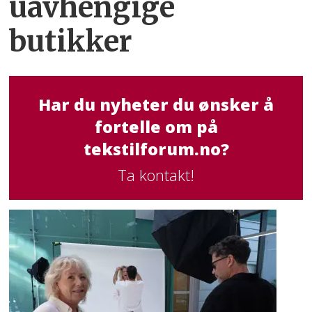
uavhengige
butikker
Har du nyheter du ønsker å
fortelle om på
tekstilforum.no?
Ta kontakt!