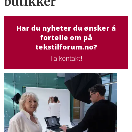
butikker
Har du nyheter du ønsker å
fortelle om på
tekstilforum.no?
Ta kontakt!