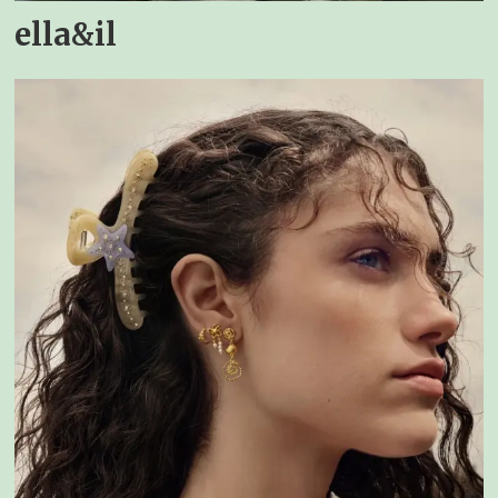
ella&il