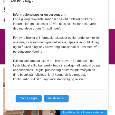
Dine valg:
Snart sender kundene
KI-
Informasjonskapsler og personvern
agenten på shopping
For å gi deg relevante annonser på vårt nettsted bruker vi
informasjon fra ditt besøk på vårt nettsted. Du kan reservere
deg mot dette under "Innstillinger".
LEVERANDØRINDEKS
For øvrig bruker vi informasjonskapsler og lignende verktøy for
analyse, for å sammenligne nettlesere, tilpasse innhold til deg
og for å utvikle og tilby nødvendig funksjonalitet. Les mer i vår
Butikkinnredning - Emballasje - Accesoirer -
personvernerklæring.
Yttertøy - Undertøy - Belysning - Med mer
Ditt digitale fagblad skal være like relevant for deg som det
trykte bladet alltid har vært – bade i redaksjonelt innhold og på
annonseplass. I digital publisering bruker vi informasjon fra
dine besøk på nettstedet for å kunne utvikle produktet
kontinuerlig, slik at du opplever det nyttig og relevant.
Godta valgte
Innstillinger
Innstillinger for informasjonskapsler