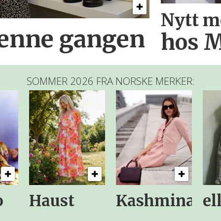
Nytt m
denne gangen
hos M
SOMMER 2026 FRA NORSKE MERKER:
o
Haust
Kashmina
el