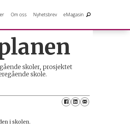
er
Om oss
Nyhetsbrev
eMagasin
eplanen
gående skoler, prosjektet
eregående skole.
den i skolen.