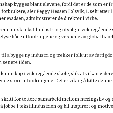
nnskap bygges blant elevene, fordi det er de som er fr
forbrukere, sier Peggy Hessen Følsvik, 1. sekretær i
r Madsen, administrerende direktør i Virke.
rer i norsk tekstilindustri og utvalgte videregående 
elyse både utfordringene og verdiene av global hand
 til å bygge ny industri og trekker folk ut av fattig
en senere tiden.
r kunnskap i videregående skole, slik at vi kan vide
 de store utfordringene. Det er viktig å løfte denne
ig skritt for tettere samarbeid mellom næringsliv og
å jobbe i tekstilindustrien og bli inspirert og motiver