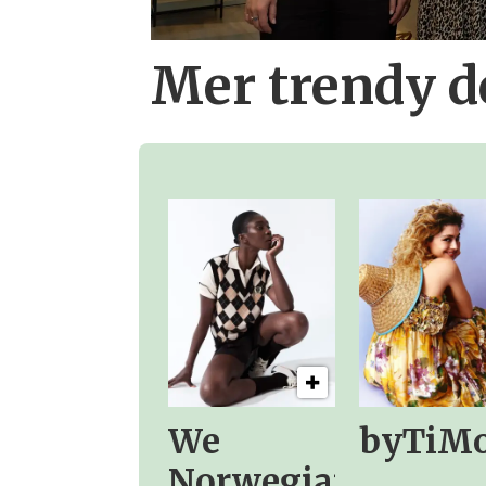
Mer trendy 
We
byTiM
Norwegians