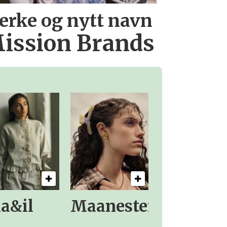
erke og nytt navn
ission Brands
la&il
Maanesten