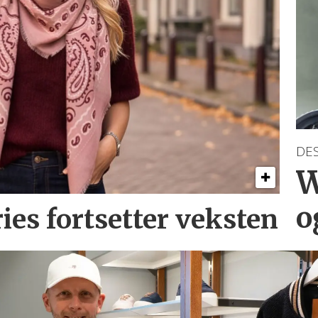
DE
W
o
ries
fortsetter veksten