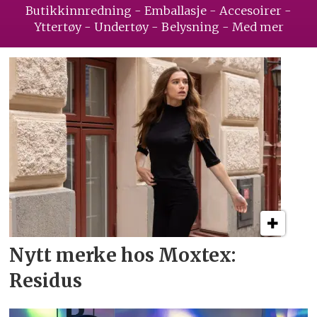
Butikkinnredning - Emballasje - Accesoirer -
Yttertøy - Undertøy - Belysning - Med mer
Nytt merke hos Moxtex:
Residus