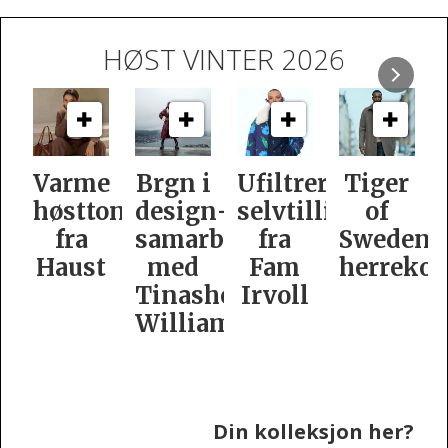
HØST VINTER 2026
Varme
Brgn i
Ufiltrert
Tiger
høsttoner
design­
selvtillit
of
fra
samarbeid
fra
Swedens
Haust
med
Fam
herrekol
Tinashe
Irvoll
Williamson
Din kolleksjon her?