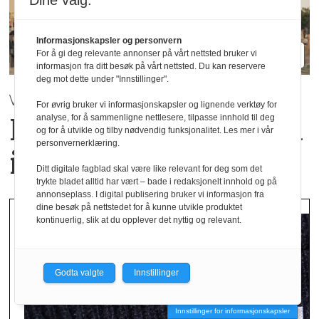
Dine valg:
Informasjonskapsler og personvern
For å gi deg relevante annonser på vårt nettsted bruker vi
informasjon fra ditt besøk på vårt nettsted. Du kan reservere
deg mot dette under "Innstillinger".
VÅR / SOMMER 2027 | Mey
For øvrig bruker vi informasjonskapsler og lignende verktøy for
Hverdagsluksus med
analyse, for å sammenligne nettlesere, tilpasse innhold til deg
og for å utvikle og tilby nødvendig funksjonalitet. Les mer i vår
personvernerklæring.
italiensk inspirasjon
Ditt digitale fagblad skal være like relevant for deg som det
trykte bladet alltid har vært – bade i redaksjonelt innhold og på
annonseplass. I digital publisering bruker vi informasjon fra
dine besøk på nettstedet for å kunne utvikle produktet
kontinuerlig, slik at du opplever det nyttig og relevant.
Godta valgte
Innstillinger
Innstillinger for informasjonskapsler