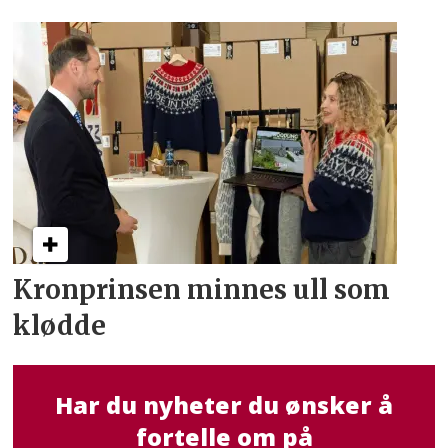
Kronprinsen minnes ull som
klødde
Har du nyheter du ønsker å
fortelle om på