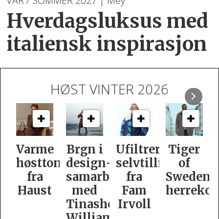
VÅR / SOMMER 2027 | Mey
Hverdagsluksus med
italiensk inspirasjon
HØST VINTER 2026
e
Brgn i
Ufiltrert
Tiger
Slik
oner
design­
selvtillit
of
er
samarbeid
fra
Swedens
dame­
t
med
Fam
herrekolleksjon
kolleksj
Tinashe
Irvoll
fra
Williamson
Tiger