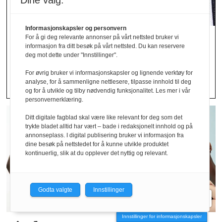
Dine valg:
Informasjonskapsler og personvern
Avdekket stor andel
For å gi deg relevante annonser på vårt nettsted bruker vi
informasjon fra ditt besøk på vårt nettsted. Du kan reservere
deg mot dette under "Innstillinger".
feil­merking av klær
For øvrig bruker vi informasjonskapsler og lignende verktøy for
analyse, for å sammenligne nettlesere, tilpasse innhold til deg
og for å utvikle og tilby nødvendig funksjonalitet. Les mer i vår
personvernerklæring.
Ditt digitale fagblad skal være like relevant for deg som det
trykte bladet alltid har vært – bade i redaksjonelt innhold og på
annonseplass. I digital publisering bruker vi informasjon fra
dine besøk på nettstedet for å kunne utvikle produktet
kontinuerlig, slik at du opplever det nyttig og relevant.
Godta valgte
Innstillinger
Innstillinger for informasjonskapsler