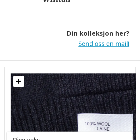
of
Sweden
Din kolleksjon her?
Send oss en mail!