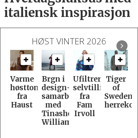
italiensk inspirasjon
HØST VINTER 2026
e
Brgn i
Ufiltrert
Tiger
Slik
oner
design­
selvtillit
of
er
samarbeid
fra
Swedens
dame­
t
med
Fam
herrekolleksjon
kolleksj
Tinashe
Irvoll
fra
Williamson
Tiger
of