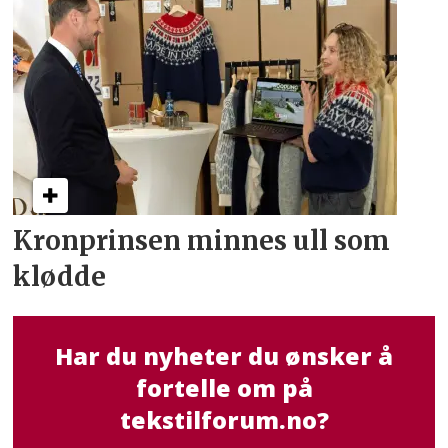
Kronprinsen minnes ull som
klødde
Har du nyheter du ønsker å
fortelle om på
tekstilforum.no?