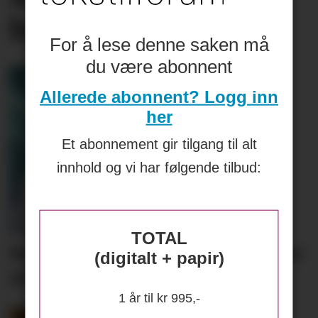
butikker
For å lese denne saken må
du være abonnent
Allerede abonnent? Logg inn
her
Et abonnement gir tilgang til alt
innhold og vi har følgende tilbud:
TOTAL
Norske Close to My Heart feirer
(digitalt + papir)
15 år
1 år til kr 995,-