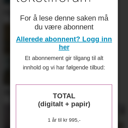
Gant tar inn skoene, også
For å lese denne saken må
du være abonnent
Allerede abonnent? Logg inn
her
Et abonnement gir tilgang til alt
innhold og vi har følgende tilbud:
Mer trendy denne gangen
TOTAL
(digitalt + papir)
1 år til kr 995,-