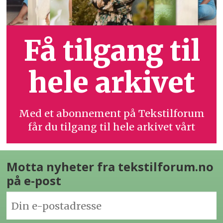
Få tilgang til
hele arkivet
Med et abonnement på Tekstilforum
får du tilgang til hele arkivet vårt
Motta nyheter fra tekstilforum.no
på e-post