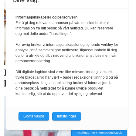
Dine valg:
Informasjonskapsler og personvern
For å gi deg relevante annonser på vårt nettsted bruker vi
informasjon fra ditt besøk på vårt nettsted. Du kan reservere
deg mot dette under "Innstillinger".
For øvrig bruker vi informasjonskapsler og lignende verktøy for
analyse, for å sammenligne nettlesere, tilpasse innhold til deg
og for å utvikle og tilby nødvendig funksjonalitet. Les mer i vår
personvernerklæring.
Kronprinsen minnes ull som
Ditt digitale fagblad skal være like relevant for deg som det
trykte bladet alltid har vært – bade i redaksjonelt innhold og på
klødde
annonseplass. I digital publisering bruker vi informasjon fra
dine besøk på nettstedet for å kunne utvikle produktet
kontinuerlig, slik at du opplever det nyttig og relevant.
Godta valgte
Innstillinger
Innstillinger for informasjonskapsler