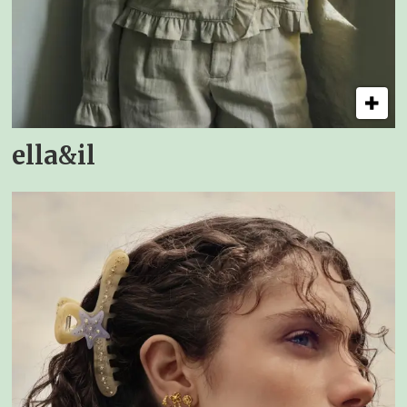
ella&il