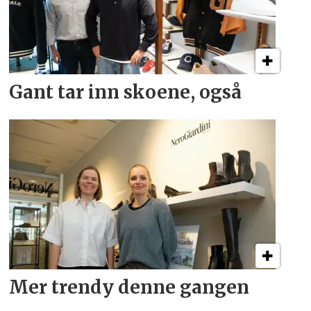
Gant tar inn skoene, også
Mer trendy denne gangen