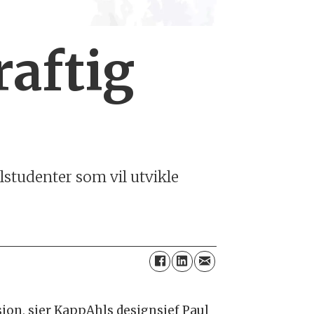
aftig
studenter som vil utvikle
sjon, sier KappAhls designsjef Paul