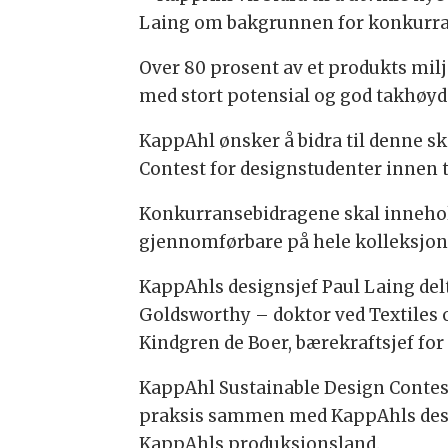
Laing om bakgrunnen for konkurr
Over 80 prosent av et produkts milj
med stort potensial og god takhøyd
KappAhl ønsker å bidra til denne s
Contest for designstudenter innen t
Konkurransebidragene skal innehol
gjennomførbare på hele kolleksjoner
KappAhls designsjef Paul Laing delt
Goldsworthy – doktor ved Textiles 
Kindgren de Boer, bærekraftsjef fo
KappAhl Sustainable Design Contest 
praksis sammen med KappAhls design
KappAhls produksjonsland.