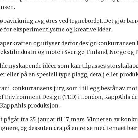
ansen.
øpåvirkning avgjøres ved tegnebordet. Det gjør bære
e for eksperimentlystne og kreative idéer.
kaperkraften og utlyser derfor design­konkurransen
ekstilindustri og mote i Sverige, Finland, Norge og 
de nyskapende idéer som kan tilpasses storskala­p
 eller på en spesiell type plagg, detalj eller produ
ar i konkurransens jury, som i tillegg består av mot
of Environment Design (TED) i London, KappAhls de
r KappAhls produksjon.
pågår fra 25. januar til 17. mars. Vinneren av konku
ere, og dessuten dra på en reise med temaet bærek