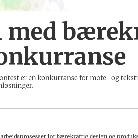
 med bærekr
onkurranse
ntest er en konkurranse for mote- og tekstil
nløsninger.
ye arbeidsprosesser for bærekraftig design og produk