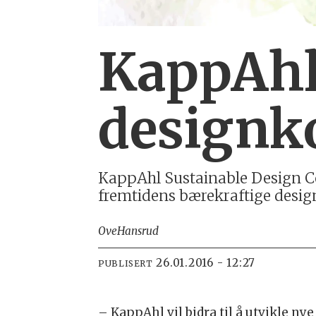
KappAhl
designk
KappAhl Sustainable Design Co
fremtidens bærekraftige desig
Ove
Hansrud
26.01.2016 - 12:27
PUBLISERT
– KappAhl vil bidra til å utvikle n