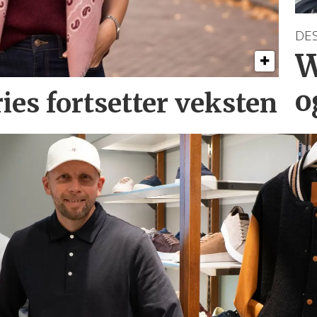
DE
W
o
ries
fortsetter veksten