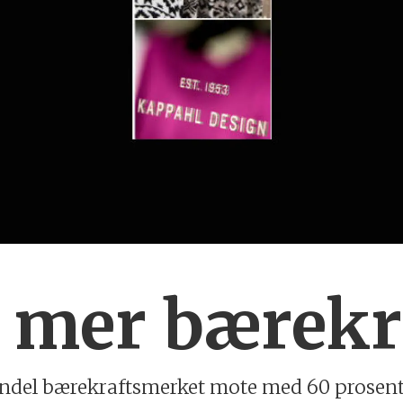
 mer bærekr
andel bærekraftsmerket mote med 60 prosent, f