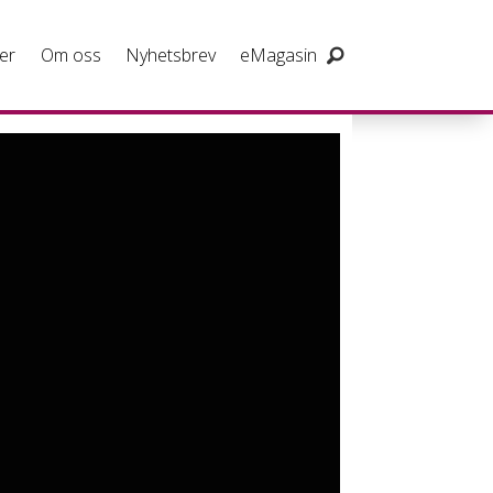
er
Om oss
Nyhetsbrev
eMagasin