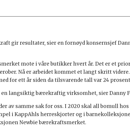
raft gir resultater, sier en fornøyd konsernsjef Da
erket mote i våre butikker hvert år. Det er et prior
rober. Nå er arbeidet kommet et langt skritt videre.
for ett år siden da tilsvarende tall var 24 prosent
pe en langsiktig bærekraftig virksomhet, sier Danny 
der av samme sak for oss. I 2020 skal all bomull ho
empel i KappAhls herreskjorter og i barnekolleksjon
eksjonen Newbie bærekraftsmerket.