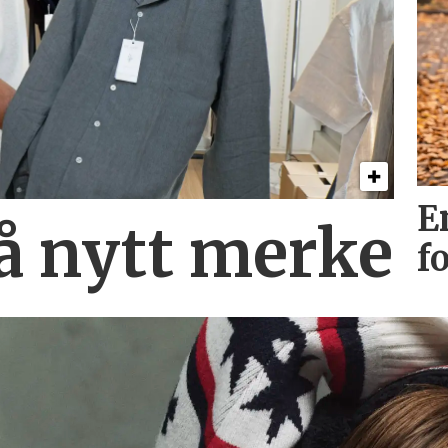
E
på nytt merke
f