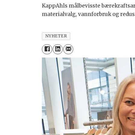
KappAhls målbevisste bærekraftsarbe
materialvalg, vannforbruk og reduse
NYHETER