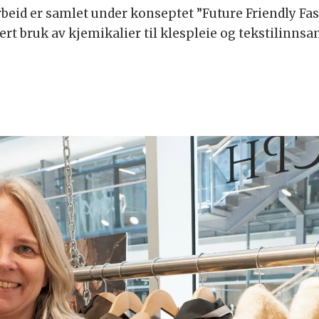
id er samlet under konseptet ”Future Friendly Fash
rt bruk av kjemikalier til klespleie og tekstilinnsa