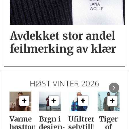
Avdekket stor andel
feil­merking av klær
HØST VINTER 2026
e
Brgn i
Ufiltrert
Tiger
Slik
oner
design­
selvtillit
of
er