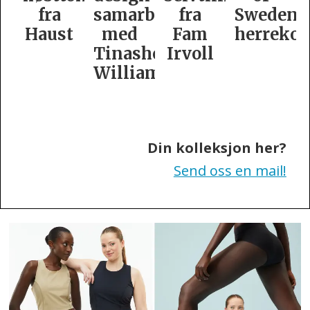
samarbeid
fra
Swedens
dame­
t
med
Fam
herrekolleksjon
kolleksj
Tinashe
Irvoll
fra
Williamson
Tiger
of
Sweden
Din kolleksjon her?
Send oss en mail!