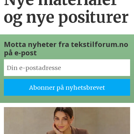
og nye positurer
Motta nyheter fra tekstilforum.no
på e-post