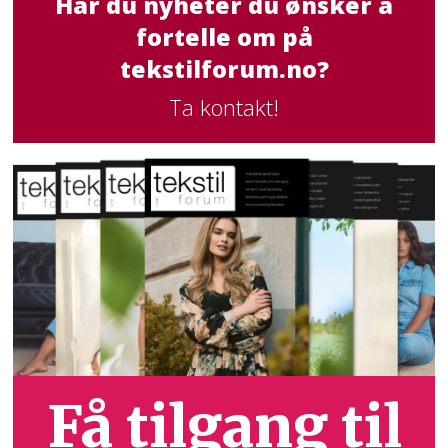
Har du nyheter du ønsker å
fortelle om på
tekstilforum.no?
Ta kontakt!
Få tilgang til