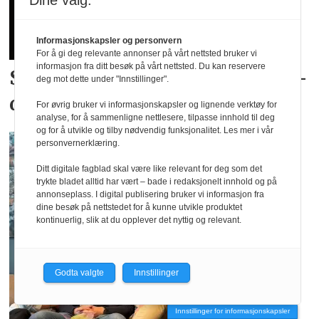
Dine valg:
Informasjonskapsler og personvern
For å gi deg relevante annonser på vårt nettsted bruker vi
informasjon fra ditt besøk på vårt nettsted. Du kan reservere
Skyhøy interesse for
landslags­
deg mot dette under "Innstillinger".
drakter
For øvrig bruker vi informasjonskapsler og lignende verktøy for
analyse, for å sammenligne nettlesere, tilpasse innhold til deg
og for å utvikle og tilby nødvendig funksjonalitet. Les mer i vår
personvernerklæring.
Ditt digitale fagblad skal være like relevant for deg som det
trykte bladet alltid har vært – bade i redaksjonelt innhold og på
annonseplass. I digital publisering bruker vi informasjon fra
dine besøk på nettstedet for å kunne utvikle produktet
kontinuerlig, slik at du opplever det nyttig og relevant.
Godta valgte
Innstillinger
Innstillinger for informasjonskapsler