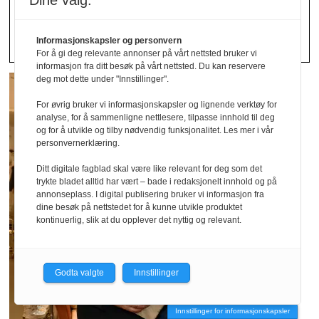
mest
Dine valg:
Informasjonskapsler og personvern
For å gi deg relevante annonser på vårt nettsted bruker vi
informasjon fra ditt besøk på vårt nettsted. Du kan reservere
deg mot dette under "Innstillinger".
For øvrig bruker vi informasjonskapsler og lignende verktøy for
analyse, for å sammenligne nettlesere, tilpasse innhold til deg
og for å utvikle og tilby nødvendig funksjonalitet. Les mer i vår
personvernerklæring.
Ditt digitale fagblad skal være like relevant for deg som det
trykte bladet alltid har vært – bade i redaksjonelt innhold og på
annonseplass. I digital publisering bruker vi informasjon fra
dine besøk på nettstedet for å kunne utvikle produktet
kontinuerlig, slik at du opplever det nyttig og relevant.
Godta valgte
Innstillinger
Innstillinger for informasjonskapsler