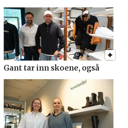
Gant tar inn skoene, også