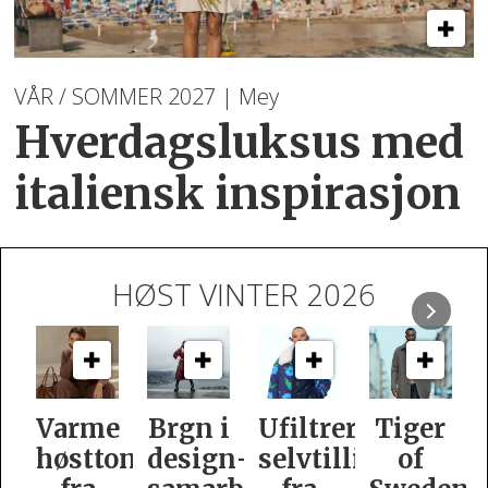
VÅR / SOMMER 2027 | Mey
Hverdagsluksus med
italiensk inspirasjon
HØST VINTER 2026
e
Brgn i
Ufiltrert
Tiger
Slik
oner
design­
selvtillit
of
er