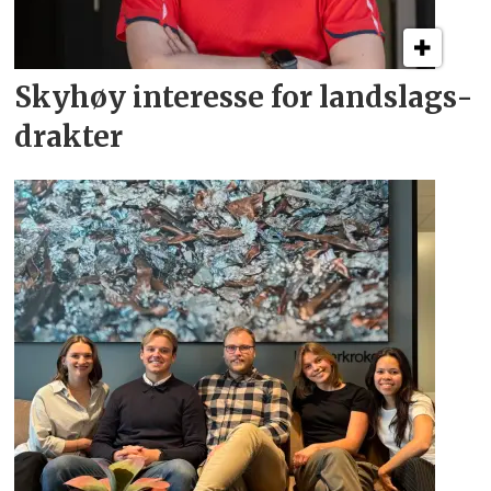
Skyhøy interesse for
landslags­
drakter