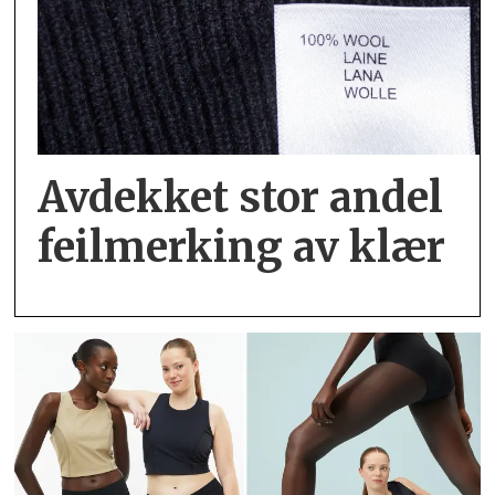
Avdekket stor andel
feil­merking av klær