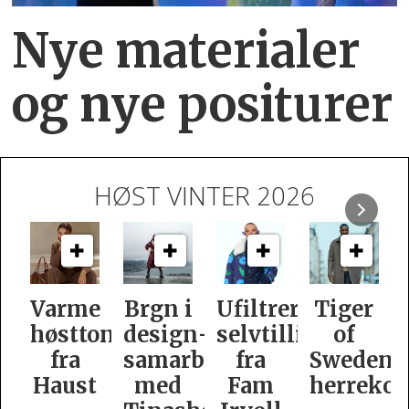
Nye materialer
og nye positurer
HØST VINTER 2026
e
Brgn i
Ufiltrert
Tiger
Slik
oner
design­
selvtillit
of
er
samarbeid
fra
Swedens
dame­
t
med
Fam
herrekolleksjon
kolleksj