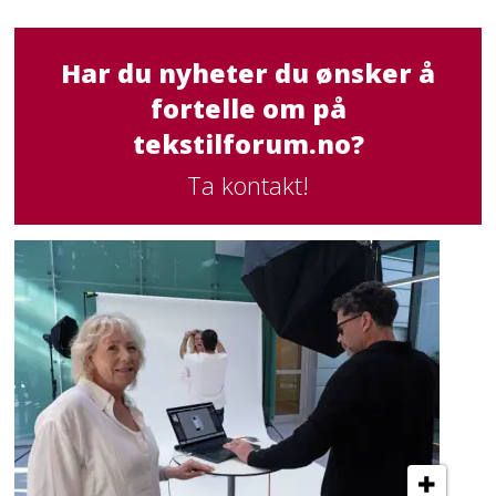
Har du nyheter du ønsker å
fortelle om på
tekstilforum.no?
Ta kontakt!