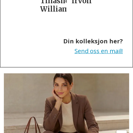
Tinashe
Irvoll
fra
Williamson
Tiger
of
Sweden
Din kolleksjon her?
Send oss en mail!