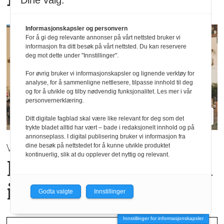
Dine valg:
Informasjonskapsler og personvern
For å gi deg relevante annonser på vårt nettsted bruker vi
informasjon fra ditt besøk på vårt nettsted. Du kan reservere
deg mot dette under "Innstillinger".
For øvrig bruker vi informasjonskapsler og lignende verktøy for
analyse, for å sammenligne nettlesere, tilpasse innhold til deg
og for å utvikle og tilby nødvendig funksjonalitet. Les mer i vår
personvernerklæring.
Ditt digitale fagblad skal være like relevant for deg som det
trykte bladet alltid har vært – bade i redaksjonelt innhold og på
annonseplass. I digital publisering bruker vi informasjon fra
VÅR / SOMMER 2027 | Mey
dine besøk på nettstedet for å kunne utvikle produktet
kontinuerlig, slik at du opplever det nyttig og relevant.
Hverdagsluksus med
italiensk inspirasjon
Godta valgte
Innstillinger
Innstillinger for informasjonskapsler