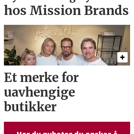
hos Mission Brands
Et merke for
uavhengige
butikker
Har du nyheter du ønsker å