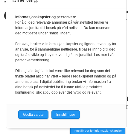
Dine valg:
og nye positurer
Informasjonskapsler og personvern
For å gi deg relevante annonser på vårt nettsted bruker vi
informasjon fra ditt besøk på vårt nettsted. Du kan reservere
deg mot dette under "Innstillinger".
HØST VINTER 2026
For øvrig bruker vi informasjonskapsler og lignende verktøy for
analyse, for å sammenligne nettlesere, tilpasse innhold til deg
og for å utvikle og tilby nødvendig funksjonalitet. Les mer i vår
personvernerklæring.
Ditt digitale fagblad skal være like relevant for deg som det
trykte bladet alltid har vært – bade i redaksjonelt innhold og på
e
Brgn i
Ufiltrert
Tiger
Slik
annonseplass. I digital publisering bruker vi informasjon fra
dine besøk på nettstedet for å kunne utvikle produktet
oner
design­
selvtillit
of
er
kontinuerlig, slik at du opplever det nyttig og relevant.
samarbeid
fra
Swedens
dame­
t
med
Fam
herrekolleksjon
kolleksj
Tinashe
Irvoll
fra
Godta valgte
Innstillinger
Williamson
Tiger
of
Innstillinger for informasjonskapsler