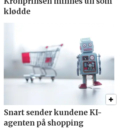
Kronprinsen minnes ull som
klødde
Snart sender kundene
KI-
agenten på shopping