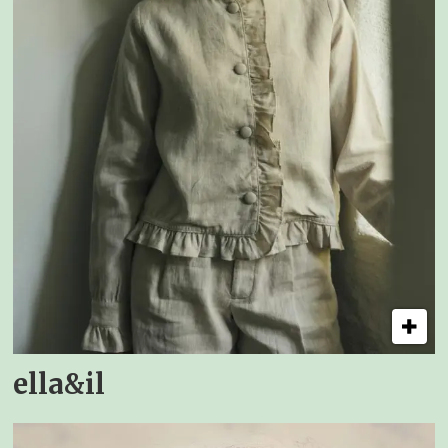
ella&il