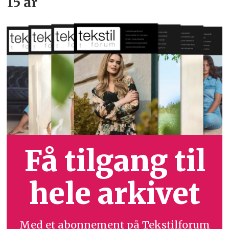
15 år
Få tilgang til
hele arkivet
Med et abonnement på Tekstilforum