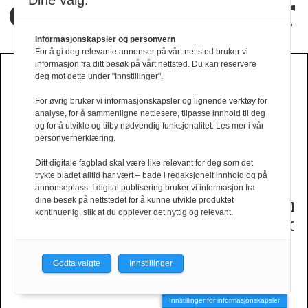
og nye positurer
Dine valg:
Informasjonskapsler og personvern
For å gi deg relevante annonser på vårt nettsted bruker vi
informasjon fra ditt besøk på vårt nettsted. Du kan reservere
HØST VINTER 2026
deg mot dette under "Innstillinger".
For øvrig bruker vi informasjonskapsler og lignende verktøy for
analyse, for å sammenligne nettlesere, tilpasse innhold til deg
og for å utvikle og tilby nødvendig funksjonalitet. Les mer i vår
personvernerklæring.
e
Brgn i
Ufiltrert
Tiger
Slik
Ditt digitale fagblad skal være like relevant for deg som det
trykte bladet alltid har vært – bade i redaksjonelt innhold og på
oner
design­
selvtillit
of
er
annonseplass. I digital publisering bruker vi informasjon fra
dine besøk på nettstedet for å kunne utvikle produktet
samarbeid
fra
Swedens
dame­
kontinuerlig, slik at du opplever det nyttig og relevant.
t
med
Fam
herrekolleksjon
kolleksj
Tinashe
Irvoll
fra
Williamson
Tiger
Godta valgte
Innstillinger
of
Sweden
Innstillinger for informasjonskapsler