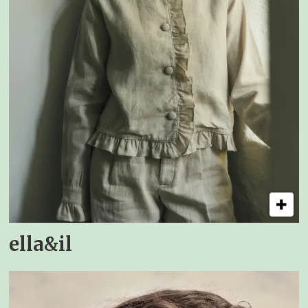
ella&il