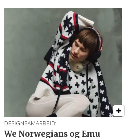
DESIGNSAMARBEID:
We Norwegians og Emu