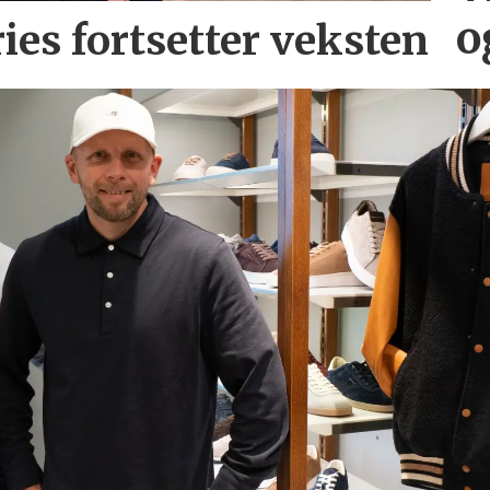
o
ries
fortsetter veksten