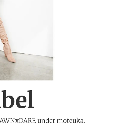
bel
ke DAWNxDARE under moteuka.