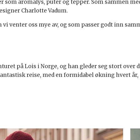
ukter som aromalys, puter og tepper. Som sammen med 
designer Charlotte Vadum.
 vi venter oss mye av, og som passer godt inn samm
nturet på Lois i Norge, og han gleder seg stort over
antastisk reise, med en formidabel økning hvert år, n