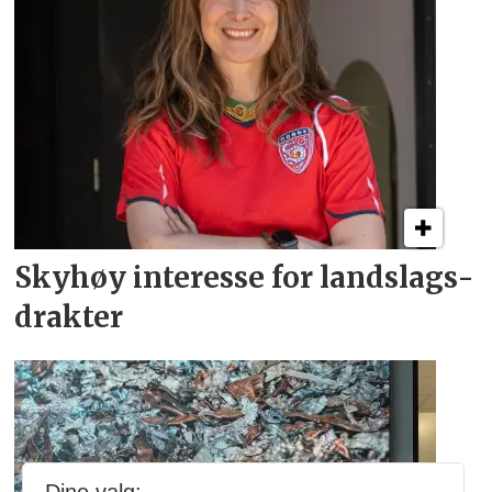
Skyhøy interesse for
landslags­
drakter