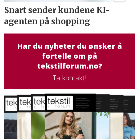
Snart sender kundene
KI-
agenten på shopping
Har du nyheter du ønsker å
fortelle om på
tekstilforum.no?
Ta kontakt!