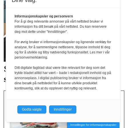
Dine valg:
Informasjonskapsler og personvern
For å gi deg relevante annonser på vårt nettsted bruker vi
informasjon fra ditt besøk på vårt nettsted. Du kan reservere
deg mot dette under "Innstillinger".
For øvrig bruker vi informasjonskapsler og lignende verktøy for
analyse, for å sammenligne nettlesere, tilpasse innhold til deg
og for å utvikle og tilby nødvendig funksjonalitet. Les mer i vår
personvernerklæring.
Studenter skal bidra i
Norsirks
Ditt digitale fagblad skal være like relevant for deg som det
trykte bladet alltid har vært – bade i redaksjonelt innhold og på
satsing på tekstil
annonseplass. I digital publisering bruker vi informasjon fra
dine besøk på nettstedet for å kunne utvikle produktet
kontinuerlig, slik at du opplever det nyttig og relevant.
Godta valgte
Innstillinger
Innstillinger for informasjonskapsler