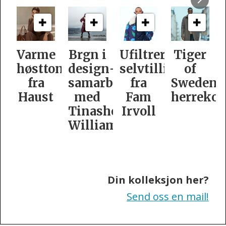
e
Brgn i
Ufiltrert
Tiger
Slik
oner
design­
selvtillit
of
er
samarbeid
fra
Swedens
dame­
t
med
Fam
herrekolleksjon
kolleksj
Tinashe
Irvoll
fra
Williamson
Tiger
of
Sweden
Din kolleksjon her?
Send oss en mail!