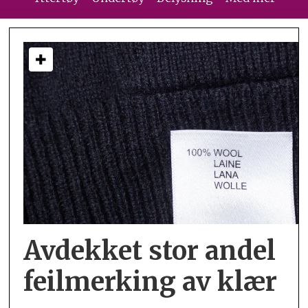
Avdekket stor andel
feil­merking av klær