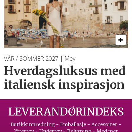
VÅR / SOMMER 2027 | Mey
Hverdagsluksus med
italiensk inspirasjon
LEVERANDØRINDEKS
Butikkinnredning - Emballasje - Accesoirer -
Yttertøy - Undertøy - Belysning - Med mer