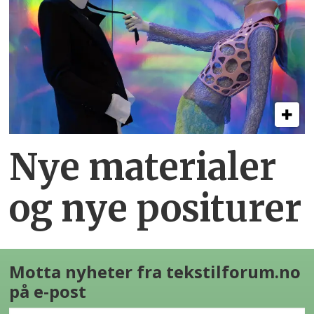
Nye materialer
og nye positurer
Motta nyheter fra tekstilforum.no
på e-post