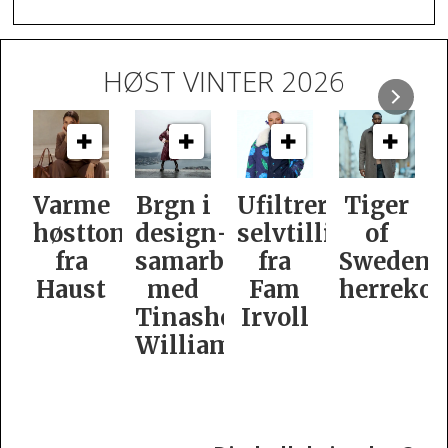
HØST VINTER 2026
Varme
Brgn i
Ufiltrert
Tiger
høsttoner
design­
selvtillit
of
fra
samarbeid
fra
Swedens
Haust
med
Fam
herrekol
Tinashe
Irvoll
Williamson