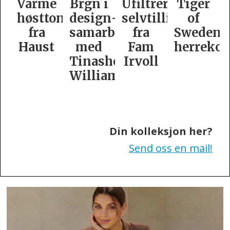
e
Brgn i
Ufiltrert
Tiger
Slik
oner
design­
selvtillit
of
er
samarbeid
fra
Swedens
dame­
t
med
Fam
herrekolleksjon
kolleksj
Tinashe
Irvoll
fra
Williamson
Tiger
of
Sweden
Din kolleksjon her?
Send oss en mail!