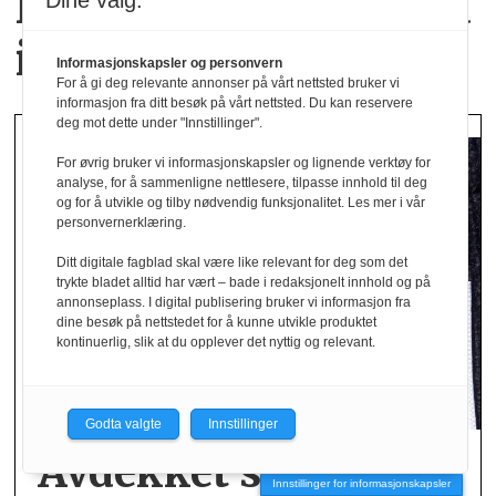
Hverdagsluksus med
Dine valg:
italiensk inspirasjon
Informasjonskapsler og personvern
For å gi deg relevante annonser på vårt nettsted bruker vi
informasjon fra ditt besøk på vårt nettsted. Du kan reservere
deg mot dette under "Innstillinger".
For øvrig bruker vi informasjonskapsler og lignende verktøy for
analyse, for å sammenligne nettlesere, tilpasse innhold til deg
og for å utvikle og tilby nødvendig funksjonalitet. Les mer i vår
personvernerklæring.
Ditt digitale fagblad skal være like relevant for deg som det
trykte bladet alltid har vært – bade i redaksjonelt innhold og på
annonseplass. I digital publisering bruker vi informasjon fra
dine besøk på nettstedet for å kunne utvikle produktet
kontinuerlig, slik at du opplever det nyttig og relevant.
Godta valgte
Innstillinger
Avdekket stor andel
Innstillinger for informasjonskapsler