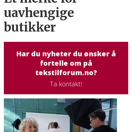
uavhengige
butikker
Har du nyheter du ønsker å
fortelle om på
tekstilforum.no?
Ta kontakt!