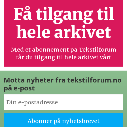
Få tilgang til
hele arkivet
Med et abonnement på Tekstilforum
får du tilgang til hele arkivet vårt
Motta nyheter fra tekstilforum.no
på e-post