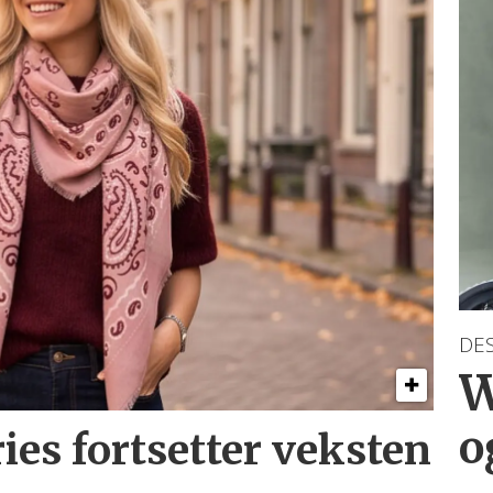
DE
W
o
ries
fortsetter veksten