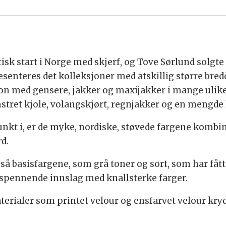
sk start i Norge med skjerf, og Tove Sørlund solgte 
senteres det kolleksjoner med atskillig større bredde
sjon med gensere, jakker og maxijakker i mange ulike
mstret kjole, volangskjørt, regnjakker og en mengde l
unkt i, er de myke, nordiske, støvede fargene kombi
d.
så basisfargene, som grå toner og sort, som har fått
 spennende innslag med knallsterke farger.
terialer som printet velour og ensfarvet velour kry