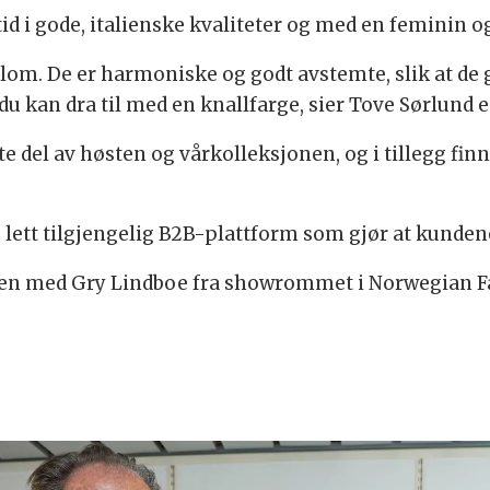
id i gode, italienske kvaliteter og med en feminin og
ellom. De er harmoniske og godt avstemte, slik at de g
u kan dra til med en knallfarge, sier Tove Sørlund e
te del av høsten og vårkolleksjonen, og i tillegg fi
g lett tilgjengelig B2B-plattform som gjør at kundene
men med Gry Lindboe fra showrommet i Norwegian F