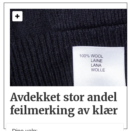
Avdekket stor andel
feil­merking av klær