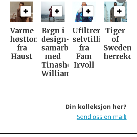
e
Brgn i
Ufiltrert
Tiger
Slik
oner
design­
selvtillit
of
er
samarbeid
fra
Swedens
dame­
t
med
Fam
herrekolleksjon
kolleksj
Tinashe
Irvoll
fra
Williamson
Tiger
of
Sweden
Din kolleksjon her?
Send oss en mail!