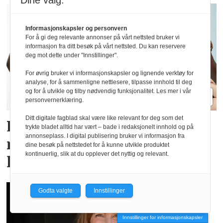
Dine valg:
Informasjonskapsler og personvern
For å gi deg relevante annonser på vårt nettsted bruker vi
informasjon fra ditt besøk på vårt nettsted. Du kan reservere
deg mot dette under "Innstillinger".
For øvrig bruker vi informasjonskapsler og lignende verktøy for
analyse, for å sammenligne nettlesere, tilpasse innhold til deg
og for å utvikle og tilby nødvendig funksjonalitet. Les mer i vår
personvernerklæring.
Ditt digitale fagblad skal være like relevant for deg som det
Lindex og Mammut lanserer
trykte bladet alltid har vært – bade i redaksjonelt innhold og på
annonseplass. I digital publisering bruker vi informasjon fra
menstruse for en aktiv
dine besøk på nettstedet for å kunne utvikle produktet
kontinuerlig, slik at du opplever det nyttig og relevant.
livsstil
Godta valgte
Innstillinger
Innstillinger for informasjonskapsler