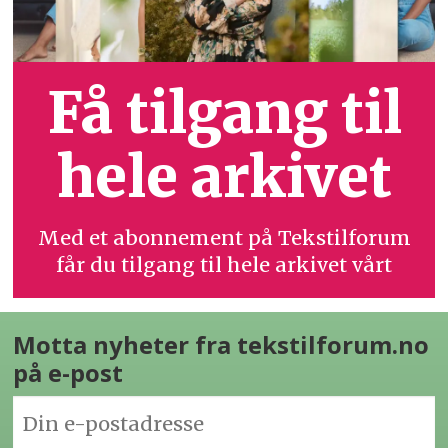
Få tilgang til
hele arkivet
Med et abonnement på Tekstilforum
får du tilgang til hele arkivet vårt
Motta nyheter fra tekstilforum.no
på e-post