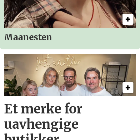
Maanesten
Et merke for
uavhengige
butikker