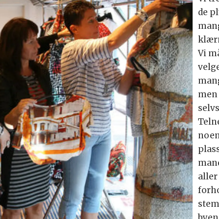
de pl
mang
klærn
Vi m
velg
mang
men d
selvs
Teln
noen
plass
mand
aller
forho
stem
byen