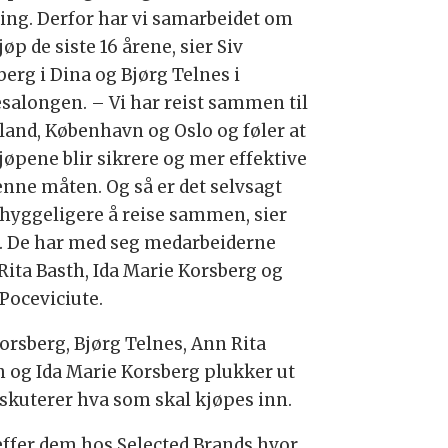
ring. Derfor har vi samarbeidet om
øp de siste 16 årene, sier Siv
berg i Dina og Bjørg Telnes i
esalongen. – Vi har reist sammen til
land, København og Oslo og føler at
jøpene blir sikrere og mer effektive
enne måten. Og så er det selvsagt
hyggeligere å reise sammen, sier
o. De har med seg medarbeiderne
Rita Basth, Ida Marie Korsberg og
 Poceviciute.
Korsberg, Bjørg Telnes, Ann Rita
h og Ida Marie Korsberg plukker ut
iskuterer hva som skal kjøpes inn.
reffer dem hos Selected Brands hvor