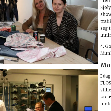
i tel
Sjøly
show
trafi
seg t
inni
4. G
Munk
Mot
I da
FLOS
still
krea
mote