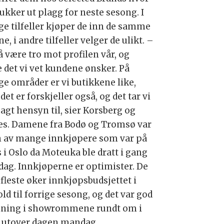
ukker ut plagg for neste sesong. I
e tilfeller kjøper de inn de samme
e, i andre tilfeller velger de ulikt. –
å være tro mot profilen vår, og
e det vi vet kundene ønsker. På
e områder er vi butikkene like,
et er forskjeller også, og det tar vi
agt hensyn til, sier Korsberg og
es. Damene fra Bodø og Tromsø var
 av mange innkjøpere som var på
 i Oslo da Moteuka ble dratt i gang
ag. Innkjøperne er optimister. De
 fleste øker innkjøpsbudsjettet i
ld til forrige sesong, og det var god
ning i showrommene rundt om i
 utover dagen mandag.