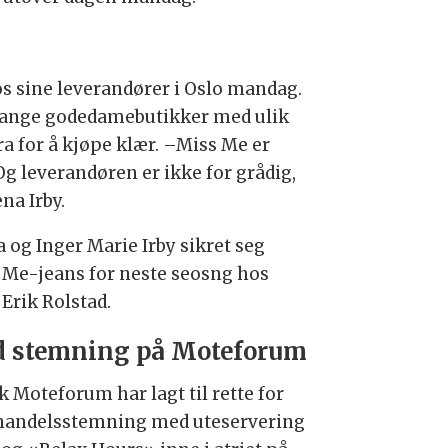
os sine leverandører i Oslo mandag.
r mange godedamebutikker med ulik
a for å kjøpe klær. –Miss Me er
Og leverandøren er ikke for grådig,
na Irby.
a og Inger Marie Irby sikret seg
 Me-jeans for neste seosng hos
 Erik Rolstad.
 stemning på Moteforum
k Moteforum har lagt til rette for
handelsstemning med uteservering