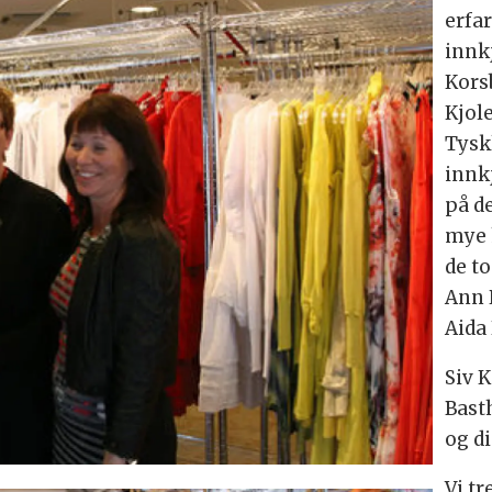
erfa
innkj
Kors
Kjol
Tysk
innk
på d
mye 
de t
Ann 
Aida
Siv 
Bast
og d
Vi t