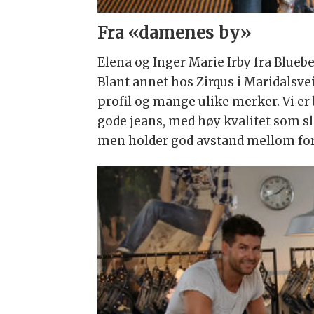
Fra «damenes by»
Elena og Inger Marie Irby fra Blue
Blant annet hos Zirqus i Maridalsv
profil og mange ulike merker. Vi e
gode jeans, med høy kvalitet som sl
men holder god avstand mellom forha