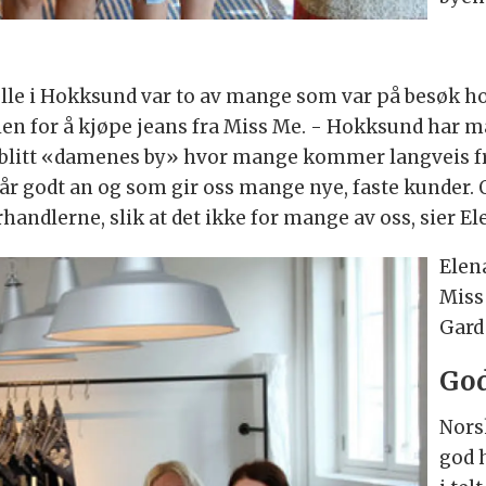
belle i Hokksund var to av mange som var på besøk h
eien for å kjøpe jeans fra Miss Me. - Hokksund ha
r blitt «damenes by» hvor mange kommer langveis fr
år godt an og som gir oss mange nye, faste kunder. 
ndlerne, slik at det ikke for mange av oss, sier Ele
Elen
Miss
Gard
God
Nors
god 