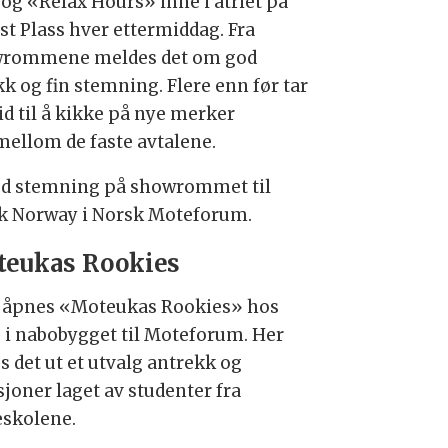
t og «Relax Hours» inne i atriet på
st Plass hver ettermiddag. Fra
rommene meldes det om god
kk og fin stemning. Flere enn før tar
id til å kikke på nye merker
mellom de faste avtalene.
od stemning på showrommet til
 Norway i Norsk Moteforum.
eukas Rookies
g åpnes «Moteukas Rookies» hos
 i nabobygget til Moteforum. Her
es det ut et utvalg antrekk og
sjoner laget av studenter fra
skolene.