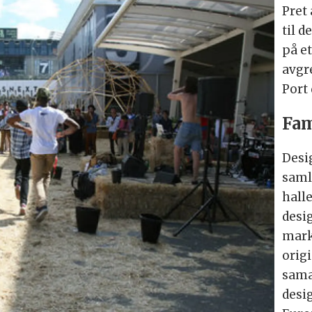
Pret 
til d
på et
avgr
Port 
Fa
Desi
samle
halle
desi
mark
orig
sama
desig