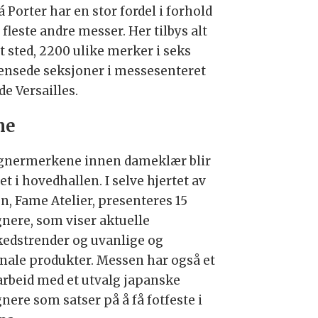
á Porter har en stor fordel i forhold
e fleste andre messer. Her tilbys alt
t sted, 2200 ulike merker i seks
ensede seksjoner i messesenteret
de Versailles.
me
gnermerkene innen dameklær blir
t i hovedhallen. I selve hjertet av
n, Fame Atelier, presenteres 15
gnere, som viser aktuelle
edstrender og uvanlige og
inale produkter. Messen har også et
rbeid med et utvalg japanske
nere som satser på å få fotfeste i