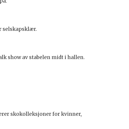
pa.
r selskapsklær.
k show av stabelen midt i hallen.
erer skokolleksjoner for kvinner,