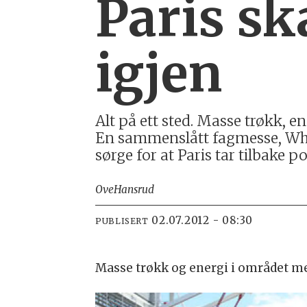
Paris sk
igjen
Alt på ett sted. Masse trøkk, e
En sammenslått fagmesse, Who`
sørge for at Paris tar tilbake
Ove
Hansrud
02.07.2012 - 08:30
PUBLISERT
Masse trøkk og energi i området m