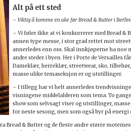
Alt på ett sted
– Viktig å komme en uke før Bread & Butter i Berlin
– Vi føler ikke at vi konkurrerer med Bread & Bu
annen type messe, i stor grad rettet mot stree
annerledes enn oss. Skal innkjøperne ha noe m
andre steder i byen. Her i Porte de Versailles få
Dameklær, herreklær, streetwear, sko, tilbehør
masse ulike temaseksjon er og utstillinger.
– I tillegg har vi helt annerledes trendvisning
visningene middelalderen som tema. To ganger
show som selvsagt viser og utstillinger, masse 
for neste sesong, men som også byr på energi 
ra Bread & Butter og de fleste andre større motemesser