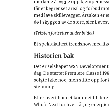
merkene å bygge opp kjempemessige 
får et begrenset areal og forbud mot 
med lave skillevegger. Årsaken er enk
dø i skyggen av de store, sier Laves
(Teksten fortsetter under bildet)
Et spektakulært trendshow med lik
Historien bak
Det er selskapet WSN Development l
dag. De startet Premiere Classe i 1989
solgte ikke noe, men stilte opp fo
stemning.
Etter hvert har det kommet til flere 
Who`s Next for hvert år, og energie