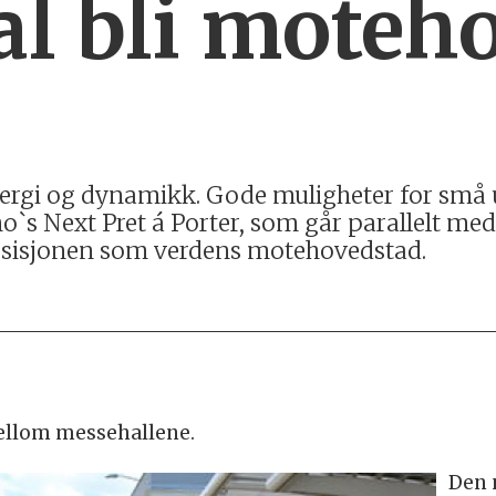
al bli moteh
nergi og dynamikk. Gode muligheter for små utst
s Next Pret á Porter, som går parallelt med 
 posisjonen som verdens motehovedstad.
ellom messehallene.
Den 