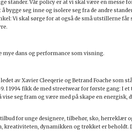
stander. Vår policy er at vi skal være en messe for
å bygge seg inne og isolere seg fra de andre standene
el: Vi skal sørge for at også de små utstillerne får s
vre.
e mye dans og performance som visning.
edet av Xavier Cleeqerie og Betrand Foache som står
. I 1994 fikk de med streetwear for første gang: I et t
r å vise seg fram og være med på skape en energisk,
tilbud for unge designere, tilbehør, sko, herreklær o
n, kreativiteten, dynamikken og trøkket er beholdt. 