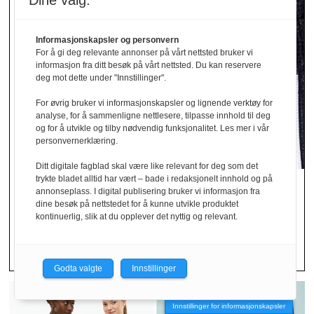
Dine valg:
Informasjonskapsler og personvern
For å gi deg relevante annonser på vårt nettsted bruker vi
informasjon fra ditt besøk på vårt nettsted. Du kan reservere
deg mot dette under "Innstillinger".
For øvrig bruker vi informasjonskapsler og lignende verktøy for
analyse, for å sammenligne nettlesere, tilpasse innhold til deg
og for å utvikle og tilby nødvendig funksjonalitet. Les mer i vår
personvernerklæring.
Ditt digitale fagblad skal være like relevant for deg som det
trykte bladet alltid har vært – bade i redaksjonelt innhold og på
Avdekket stor andel
annonseplass. I digital publisering bruker vi informasjon fra
dine besøk på nettstedet for å kunne utvikle produktet
feil­merking av klær
kontinuerlig, slik at du opplever det nyttig og relevant.
Godta valgte
Innstillinger
Innstillinger for informasjonskapsler