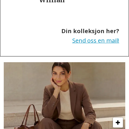
of
Sweden
Din kolleksjon her?
Send oss en mail!