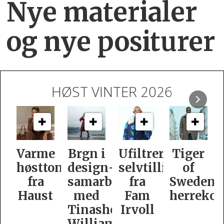
Nye materialer
og nye positurer
HØST VINTER 2026
e
Brgn i
Ufiltrert
Tiger
Slik
oner
design­
selvtillit
of
er
samarbeid
fra
Swedens
dame­
t
med
Fam
herrekolleksjon
kolleksj
Tinashe
Irvoll
fra
Williamson
Tiger