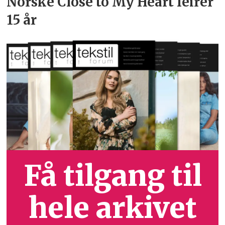
Norske Close to My Heart feirer
15 år
Få tilgang til
hele arkivet