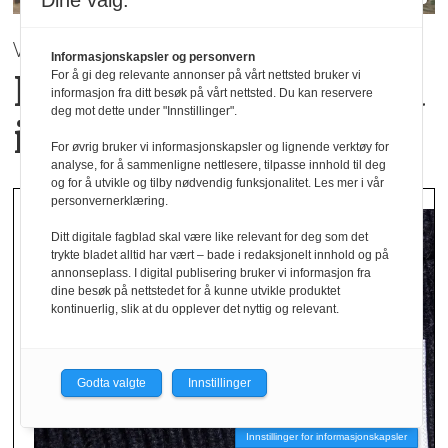
Dine valg:
VÅR / SOMMER 2027 | Mey
Informasjonskapsler og personvern
Hverdagsluksus med
For å gi deg relevante annonser på vårt nettsted bruker vi
informasjon fra ditt besøk på vårt nettsted. Du kan reservere
deg mot dette under "Innstillinger".
italiensk inspirasjon
For øvrig bruker vi informasjonskapsler og lignende verktøy for
analyse, for å sammenligne nettlesere, tilpasse innhold til deg
og for å utvikle og tilby nødvendig funksjonalitet. Les mer i vår
personvernerklæring.
Ditt digitale fagblad skal være like relevant for deg som det
trykte bladet alltid har vært – bade i redaksjonelt innhold og på
annonseplass. I digital publisering bruker vi informasjon fra
dine besøk på nettstedet for å kunne utvikle produktet
kontinuerlig, slik at du opplever det nyttig og relevant.
Godta valgte
Innstillinger
Innstillinger for informasjonskapsler