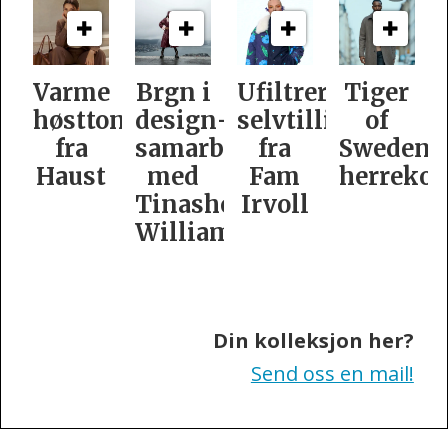
e
Brgn i
Ufiltrert
Tiger
Slik
oner
design­
selvtillit
of
er
samarbeid
fra
Swedens
dame­
t
med
Fam
herrekolleksjon
kolleksj
Tinashe
Irvoll
fra
Williamson
Tiger
of
Sweden
Din kolleksjon her?
Send oss en mail!