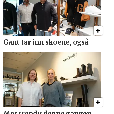
Gant tar inn skoene, også
Mer trendy denne gangen