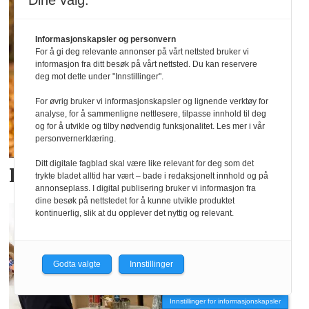
Dine valg:
Informasjonskapsler og personvern
For å gi deg relevante annonser på vårt nettsted bruker vi
informasjon fra ditt besøk på vårt nettsted. Du kan reservere
deg mot dette under "Innstillinger".
For øvrig bruker vi informasjonskapsler og lignende verktøy for
analyse, for å sammenligne nettlesere, tilpasse innhold til deg
og for å utvikle og tilby nødvendig funksjonalitet. Les mer i vår
personvernerklæring.
Ditt digitale fagblad skal være like relevant for deg som det
Komfort fra Lecoco
trykte bladet alltid har vært – bade i redaksjonelt innhold og på
annonseplass. I digital publisering bruker vi informasjon fra
dine besøk på nettstedet for å kunne utvikle produktet
kontinuerlig, slik at du opplever det nyttig og relevant.
Godta valgte
Innstillinger
Innstillinger for informasjonskapsler