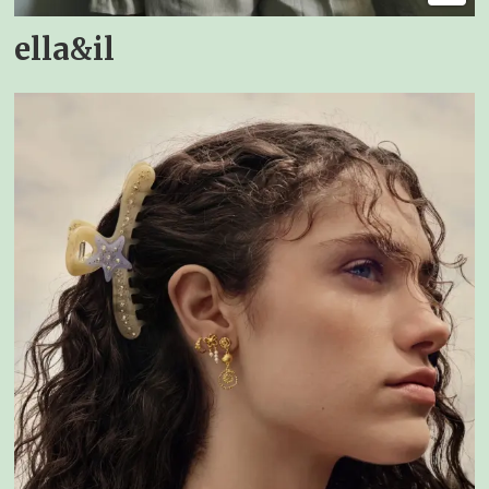
ella&il