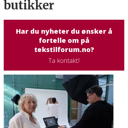
butikker
Har du nyheter du ønsker å
fortelle om på
tekstilforum.no?
Ta kontakt!