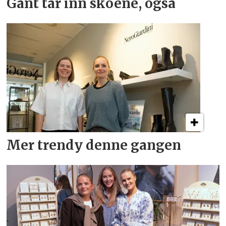
Gant tar inn skoene, også
Mer trendy denne gangen