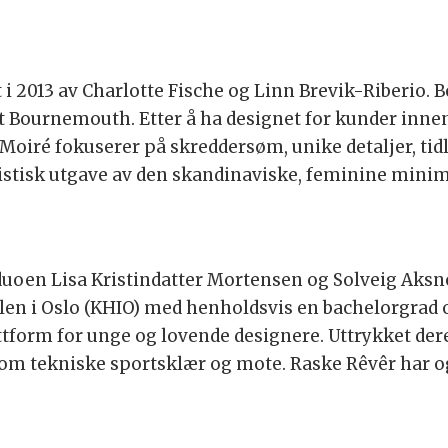
i 2013 av Charlotte Fische og Linn Brevik-Riberio. 
 at Bournemouth. Etter å ha designet for kunder inn
 Moiré fokuserer på skreddersøm, unike detaljer, tidlø
stisk utgave av den skandinaviske, feminine mini
rduoen Lisa Kristindatter Mortensen og Solveig Aksn
en i Oslo (KHIO) med henholdsvis en bachelorgrad o
attform for unge og lovende designere. Uttrykket der
lom tekniske sportsklær og mote. Raske Rêvêr har o