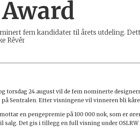
 Award
nert fem kandidater til årets utdeling. Det
ke Rêvêr
og torsdag 24.august vil de fem nominerte designern
å Sentralen. Etter visningene vil vinneren bli kåre
mottar en pengepremie på 100 000 nok, som er ør
til salg. Det gis i tillegg en full visning under OSLRW