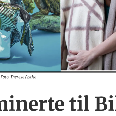
é. Foto: Therese Fische
nerte til B