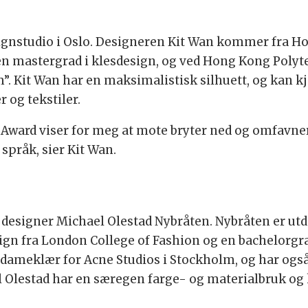
esignstudio i Oslo. Designeren Kit Wan kommer fra H
n mastergrad i klesdesign, og ved Hong Kong Polyt
”. Kit Wan har en maksimalistisk silhuett, og kan k
r og tekstiler.
Award viser for meg at mote bryter ned og omfavner k
 språk, sier Kit Wan.
v designer Michael Olestad Nybråten. Nybråten er ut
ign fra London College of Fashion og en bachelorgra
ameklær for Acne Studios i Stockholm, og har også
 Olestad har en særegen farge- og materialbruk og