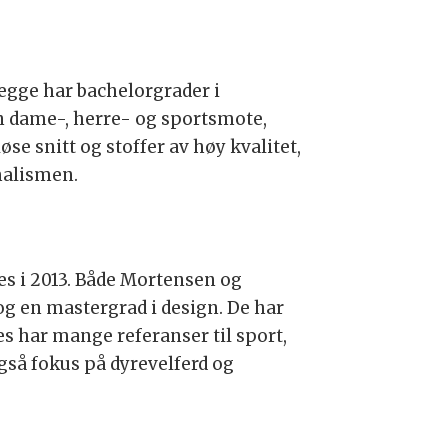
Begge har bachelorgrader i
en dame-, herre- og sportsmote,
se snitt og stoffer av høy kvalitet,
malismen.
es i 2013. Både Mortensen og
g en mastergrad i design. De har
es har mange referanser til sport,
gså fokus på dyrevelferd og