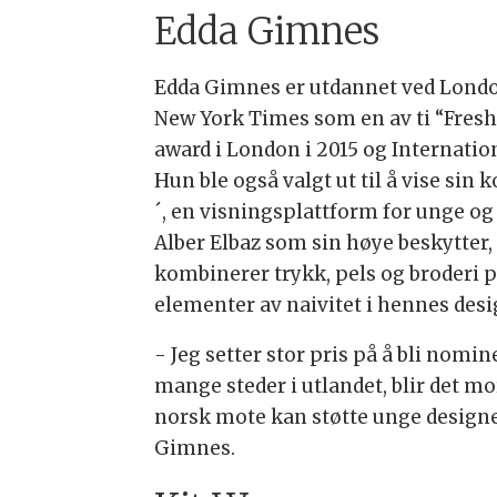
Edda Gimnes
Edda Gimnes er utdannet ved London
New York Times som en av ti “Fresh
award i London i 2015 og Internatio
Hun ble også valgt ut til å vise si
´, en visningsplattform for unge og
Alber Elbaz som sin høye beskytter,
kombinerer trykk, pels og broderi p
elementer av naivitet i hennes desig
- Jeg setter stor pris på å bli nomi
mange steder i utlandet, blir det mor
norsk mote kan støtte unge designere
Gimnes.