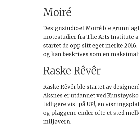
Moiré
Designstudioet Moiré ble grunnlagt 
motestudier fra The Arts Institute
startet de opp sitt eget merke 2016.
og kan beskrives som en maksimali
Raske Rêvêr
Raske Rêvêr ble startet av designe
Aksnes er utdannet ved Kunstøyskol
tidligere vist på UP!, en visningspl
og plaggene ender ofte et sted mel
miljøvern.