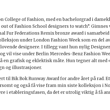
 College of Fashion, med en bachelorgrad i dameklæ
 out of Fashion School designers to watch”. Gimnes
nal Fur Federations Remix bronze award i samarbeid 
n kolleksjon under London Fashion Week som en del a
 lovende designere. I tillegg vant hun nylig Design
 og vil vise under Berlin Mercedes-Benz Fashion We
å en grafisk og eklektisk måte. Hun tegner alt med «
n og illustrasjoner.
nert til Bik Bok Runway Award for andre året på rad. 
somt og også få vise fram min siste kolleksjon i Norg
 i etableringsfasen, da det er utrolig viktig å få a