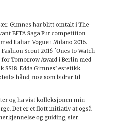
r. Gimnes har blitt omtalt i The
 vant BFTA Saga Fur competition
med Italian Vogue i Milano 2016.
v Fashion Scout 2016 ´Ones to Watch
er for Tomorrow Award i Berlin med
ek SS18. Edda Gimnes’ estetikk
feil» hånd, noe som bidrar til
Etter og ha vist kolleksjonen min
e. Det er et flott initiativ at også
nnerkjennelse og guiding, sier