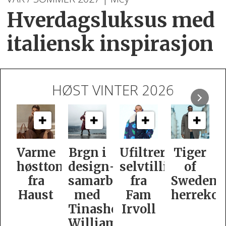
Hverdagsluksus med
italiensk inspirasjon
HØST VINTER 2026
e
Brgn i
Ufiltrert
Tiger
Slik
oner
design­
selvtillit
of
er
samarbeid
fra
Swedens
dame­
t
med
Fam
herrekolleksjon
kolleksj
Tinashe
Irvoll
fra
Williamson
Tiger