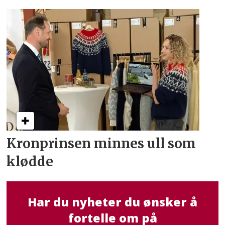
Kronprinsen minnes ull som
klødde
Har du nyheter du ønsker å
fortelle om på