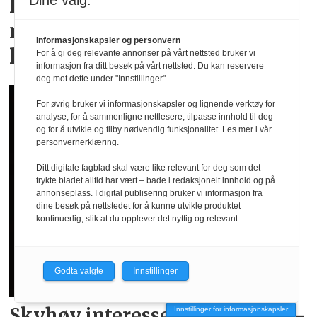
Dine valg:
Lindex og Mammut lanserer
menstruse for en aktiv
Informasjonskapsler og personvern
livsstil
For å gi deg relevante annonser på vårt nettsted bruker vi
informasjon fra ditt besøk på vårt nettsted. Du kan reservere
deg mot dette under "Innstillinger".
For øvrig bruker vi informasjonskapsler og lignende verktøy for
analyse, for å sammenligne nettlesere, tilpasse innhold til deg
og for å utvikle og tilby nødvendig funksjonalitet. Les mer i vår
personvernerklæring.
Ditt digitale fagblad skal være like relevant for deg som det
trykte bladet alltid har vært – bade i redaksjonelt innhold og på
annonseplass. I digital publisering bruker vi informasjon fra
dine besøk på nettstedet for å kunne utvikle produktet
kontinuerlig, slik at du opplever det nyttig og relevant.
Godta valgte
Innstillinger
Skyhøy interesse for
landslags­
Innstillinger for informasjonskapsler