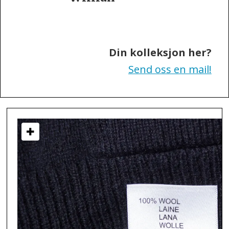
of
Sweden
Din kolleksjon her?
Send oss en mail!