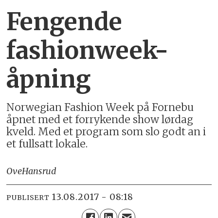
Fengende
fashionweek-
åpning
Norwegian Fashion Week på Fornebu
åpnet med et forrykende show lørdag
kveld. Med et program som slo godt an i
et fullsatt lokale.
Ove
Hansrud
13.08.2017 - 08:18
PUBLISERT