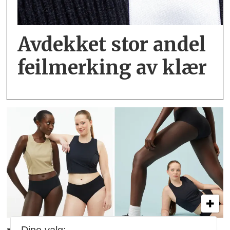
Avdekket stor andel
feil­merking av klær