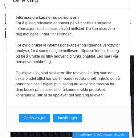
Dine valg:
VÅR / SOMMER 2027 | Mey
Hverdagsluksus med
Informasjonskapsler og personvern
For å gi deg relevante annonser på vårt nettsted bruker vi
italiensk inspirasjon
informasjon fra ditt besøk på vårt nettsted. Du kan reservere
deg mot dette under "Innstillinger".
For øvrig bruker vi informasjonskapsler og lignende verktøy for
analyse, for å sammenligne nettlesere, tilpasse innhold til deg
og for å utvikle og tilby nødvendig funksjonalitet. Les mer i vår
personvernerklæring.
Ditt digitale fagblad skal være like relevant for deg som det
trykte bladet alltid har vært – bade i redaksjonelt innhold og på
annonseplass. I digital publisering bruker vi informasjon fra
dine besøk på nettstedet for å kunne utvikle produktet
kontinuerlig, slik at du opplever det nyttig og relevant.
Godta valgte
Innstillinger
Innstillinger for informasjonskapsler