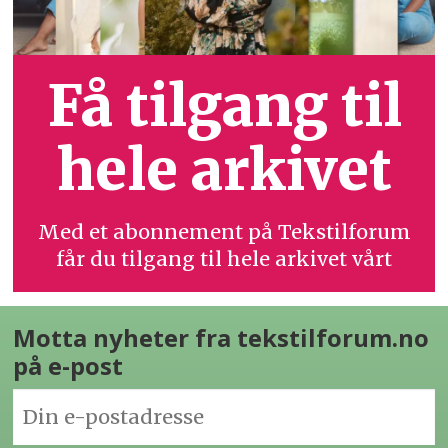
Få tilgang til
hele arkivet
Med et abonnement på Tekstilforum
får du tilgang til hele arkivet vårt
Motta nyheter fra tekstilforum.no
på e-post