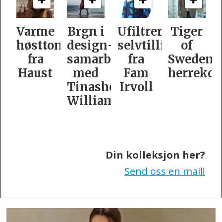
e
Brgn i
Ufiltrert
Tiger
Slik
oner
design­
selvtillit
of
er
samarbeid
fra
Swedens
dame­
t
med
Fam
herrekolleksjon
kolleksj
Tinashe
Irvoll
fra
Williamson
Tiger
of
Sweden
Din kolleksjon her?
Send oss en mail!