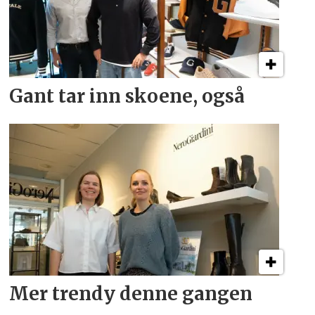
Gant tar inn skoene, også
Mer trendy denne gangen