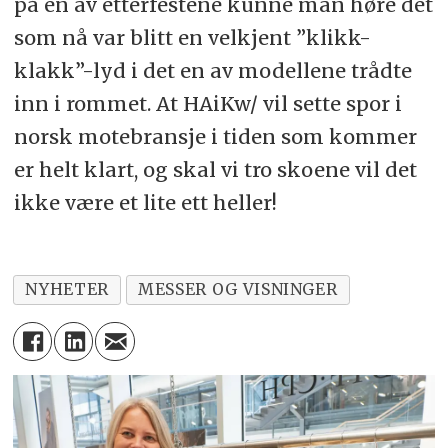
på en av etterfestene kunne man høre det
som nå var blitt en velkjent ”klikk-
klakk”-lyd i det en av modellene trådte
inn i rommet. At HAiKw/ vil sette spor i
norsk motebransje i tiden som kommer
er helt klart, og skal vi tro skoene vil det
ikke være et lite ett heller!
NYHETER
MESSER OG VISNINGER