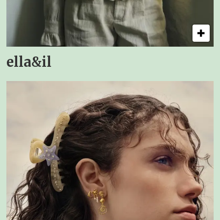
ella&il