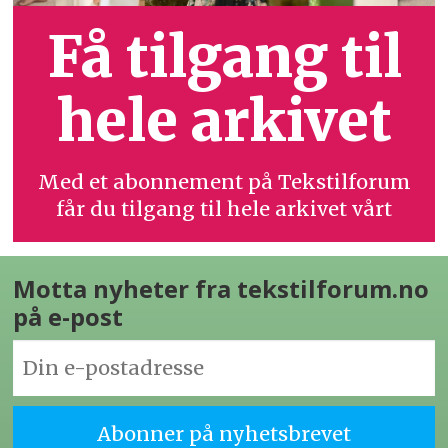
Få tilgang til
hele arkivet
Med et abonnement på Tekstilforum
får du tilgang til hele arkivet vårt
Motta nyheter fra tekstilforum.no
på e-post