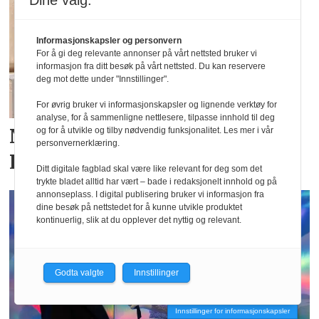
Dine valg:
Informasjonskapsler og personvern
For å gi deg relevante annonser på vårt nettsted bruker vi
informasjon fra ditt besøk på vårt nettsted. Du kan reservere
deg mot dette under "Innstillinger".
For øvrig bruker vi informasjonskapsler og lignende verktøy for
analyse, for å sammenligne nettlesere, tilpasse innhold til deg
Nytt merke hos Moxtex:
og for å utvikle og tilby nødvendig funksjonalitet. Les mer i vår
personvernerklæring.
Residus
Ditt digitale fagblad skal være like relevant for deg som det
trykte bladet alltid har vært – bade i redaksjonelt innhold og på
annonseplass. I digital publisering bruker vi informasjon fra
dine besøk på nettstedet for å kunne utvikle produktet
kontinuerlig, slik at du opplever det nyttig og relevant.
Godta valgte
Innstillinger
Innstillinger for informasjonskapsler