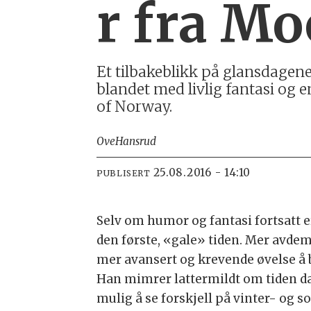
r fra M
Et tilbakeblikk på glansdagene
blandet med livlig fantasi og 
of Norway.
Ove
Hansrud
25.08.2016 - 14:10
PUBLISERT
Selv om humor og fantasi fortsatt e
den første, «gale» tiden. Mer avdemp
mer avansert og krevende øvelse å b
Han mimrer lattermildt om tiden da 
mulig å se forskjell på vinter- og