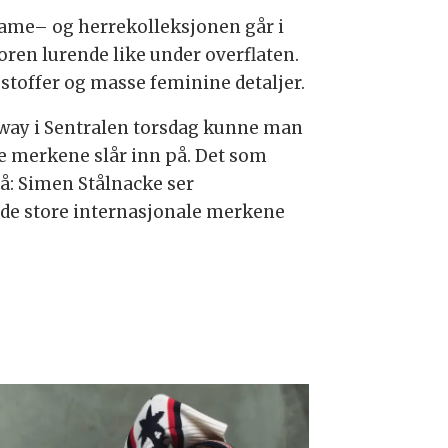
 Dame– og herrekolleksjonen går i
ren lurende like under overflaten.
stoffer og masse feminine detaljer.
unway i Sentralen torsdag kunne man
le merkene slår inn på. Det som
rpå: Simen Stålnacke ser
v de store internasjonale merkene