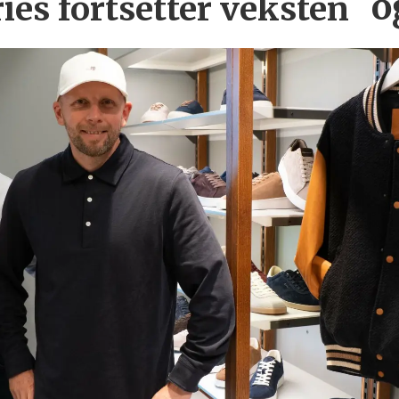
o
ries
fortsetter veksten