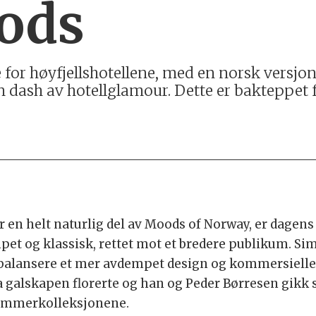
oods
 for høyfjellshotellene, med en norsk versj
en dash av hotellglamour. Dette er bakteppet
r en helt naturlig del av Moods of Norway, er dagens
et og klassisk, rettet mot et bredere publikum. Sime
alansere et mer avdempet design og kommersielle kr
galskapen florerte og han og Peder Børresen gikk så
 sommerkolleksjonene.