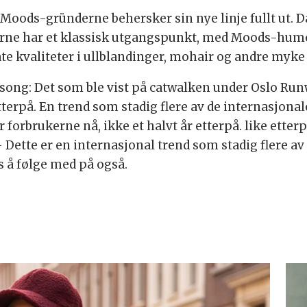
at Moods-gründerne behersker sin nye linje fullt ut.
klærne har et klassisk utgangspunkt, med Moods-humo
e kvaliteter i ullblandinger, mohair og andre myke 
 sesong: Det som ble vist på catwalken under Oslo R
terpå. En trend som stadig flere av de internasjona
r forbrukerne nå, ikke et halvt år etterpå. like ette
- Dette er en internasjonal trend som stadig flere a
ss å følge med på også.