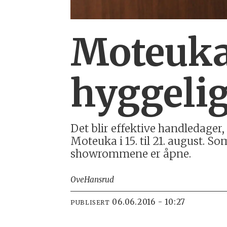
Moteuka:
hyggeli
Det blir effektive handledage
Moteuka i 15. til 21. august. So
showrommene er åpne.
Ove
Hansrud
06.06.2016 - 10:27
PUBLISERT