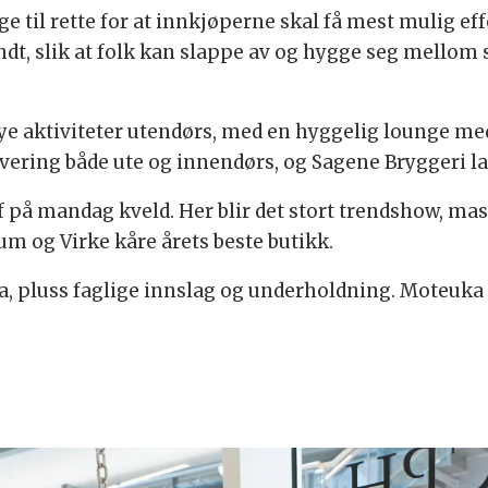
egge til rette for at innkjøperne skal få mest mulig e
dt, slik at folk kan slappe av og hygge seg mellom s
ye aktiviteter utendørs, med en hyggelig lounge med
rvering både ute og innendørs, og Sagene Bryggeri la
off på mandag kveld. Her blir det stort trendshow, m
um og Virke kåre årets beste butikk.
a, pluss faglige innslag og underholdning. Moteuka 