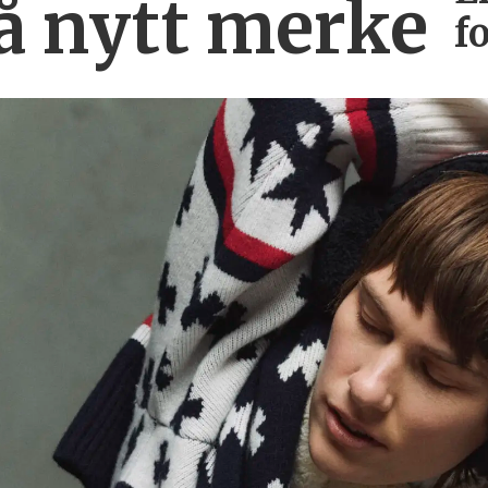
på nytt merke
f