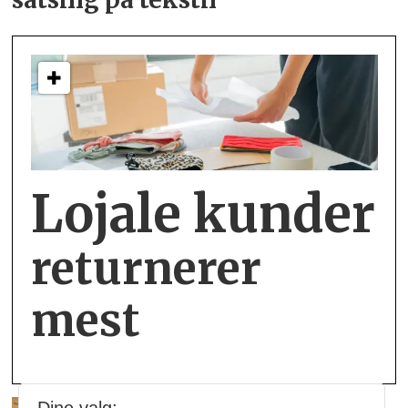
satsing på tekstil
Lojale kunder
returnerer
mest