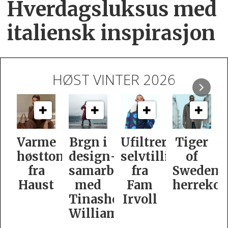
Hverdagsluksus med
italiensk inspirasjon
HØST VINTER 2026
e
Brgn i
Ufiltrert
Tiger
Slik
oner
design­
selvtillit
of
er
samarbeid
fra
Swedens
dame­
t
med
Fam
herrekolleksjon
kolleksj
Tinashe
Irvoll
fra
Williamson
Tiger
of