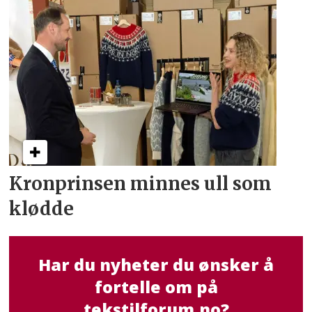
Kronprinsen minnes ull som
klødde
Har du nyheter du ønsker å
fortelle om på
tekstilforum.no?