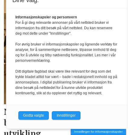
Dine valg:
Informasjonskapsler og personvern
For å gi deg relevante annonser på vårt nettsted bruker vi
informasjon fra ditt besøk på vårt nettsted. Du kan reservere
deg mot dette under "Innstillinger".
For øvrig bruker vi informasjonskapsler og lignende verktøy for
analyse, for å sammenligne nettlesere, tilpasse innhold til deg
og for å utvikle og tilby nødvendig funksjonalitet. Les mer i vår
personvernerklæring.
Ditt digitale fagblad skal være like relevant for deg som det
trykte bladet alltid har vært – bade i redaksjonelt innhold og på
annonseplass. I digital publisering bruker vi informasjon fra
dine besøk på nettstedet for å kunne utvikle produktet
kontinuerlig, slik at du opplever det nyttig og relevant.
Ny inkubator skal hjelpe
Godta valgte
Innstillinger
bedrifter
med innovasjon og
utvikling
Innstillinger for informasjonskapsler