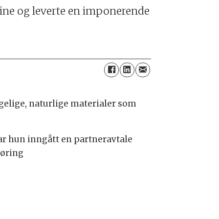
minine og leverte en imponerende
gelige, naturlige materialer som
har hun inngått en partneravtale
føring