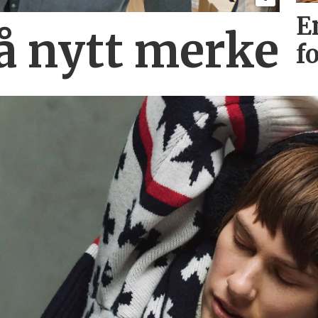
E
på nytt merke
f