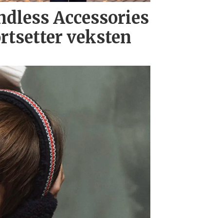
ndless Accessories
ortsetter veksten