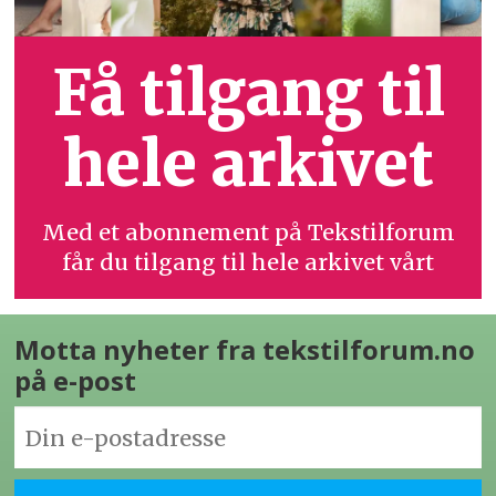
Få tilgang til
hele arkivet
Med et abonnement på Tekstilforum
får du tilgang til hele arkivet vårt
Motta nyheter fra tekstilforum.no
på e-post