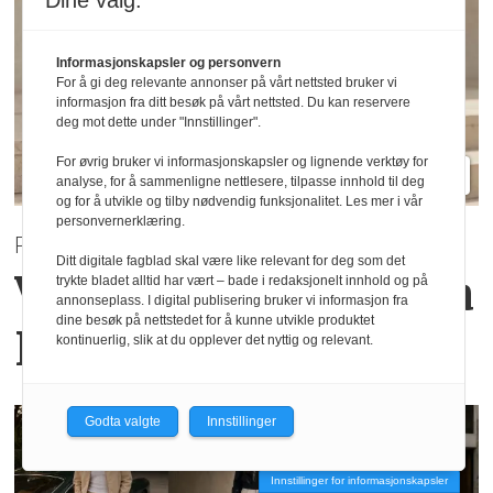
Dine valg:
Informasjonskapsler og personvern
For å gi deg relevante annonser på vårt nettsted bruker vi
informasjon fra ditt besøk på vårt nettsted. Du kan reservere
deg mot dette under "Innstillinger".
For øvrig bruker vi informasjonskapsler og lignende verktøy for
analyse, for å sammenligne nettlesere, tilpasse innhold til deg
og for å utvikle og tilby nødvendig funksjonalitet. Les mer i vår
personvernerklæring.
PRE AUTUMN 2026
Ditt digitale fagblad skal være like relevant for deg som det
Varme høsttoner
fra
trykte bladet alltid har vært – bade i redaksjonelt innhold og på
annonseplass. I digital publisering bruker vi informasjon fra
dine besøk på nettstedet for å kunne utvikle produktet
Haust Collection
kontinuerlig, slik at du opplever det nyttig og relevant.
Godta valgte
Innstillinger
Innstillinger for informasjonskapsler