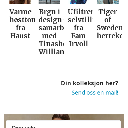
e
Brgn i
Ufiltrert
Tiger
Slik
oner
design­
selvtillit
of
er
samarbeid
fra
Swedens
dame­
t
med
Fam
herrekolleksjon
kolleksj
Tinashe
Irvoll
fra
Williamson
Tiger
of
Sweden
Din kolleksjon her?
Send oss en mail!