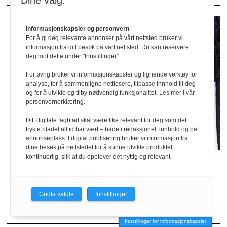
Dine valg:
Informasjonskapsler og personvern
For å gi deg relevante annonser på vårt nettsted bruker vi
informasjon fra ditt besøk på vårt nettsted. Du kan reservere
deg mot dette under "Innstillinger".
For øvrig bruker vi informasjonskapsler og lignende verktøy for
analyse, for å sammenligne nettlesere, tilpasse innhold til deg
og for å utvikle og tilby nødvendig funksjonalitet. Les mer i vår
personvernerklæring.
Ditt digitale fagblad skal være like relevant for deg som det
trykte bladet alltid har vært – bade i redaksjonelt innhold og på
annonseplass. I digital publisering bruker vi informasjon fra
dine besøk på nettstedet for å kunne utvikle produktet
kontinuerlig, slik at du opplever det nyttig og relevant.
Avdekket stor andel
feil­merking av klær
Godta valgte
Innstillinger
Innstillinger for informasjonskapsler