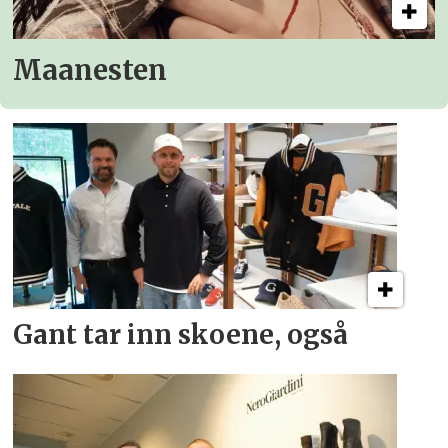
Maanesten
Gant tar inn skoene, også