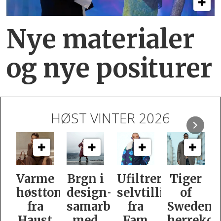
Nye materialer
og nye positurer
HØST VINTER 2026
Varme
Brgn i
Ufiltrert
Tiger
høsttoner
design­
selvtillit
of
fra
samarbeid
fra
Swedens
Haust
med
Fam
herrekol