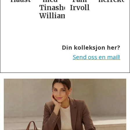
Tinashe
Irvoll
Williamson
Din kolleksjon her?
Send oss en mail!