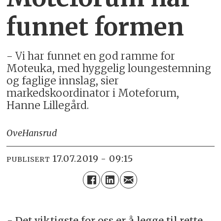
funnet formen
- Vi har funnet en god ramme for
Moteuka, med hyggelig loungestemning
og faglige innslag, sier
markedskoordinator i Moteforum,
Hanne Lillegård.
Ove
Hansrud
17.07.2019 - 09:15
PUBLISERT
- Det viktigste for oss er å legge til rette