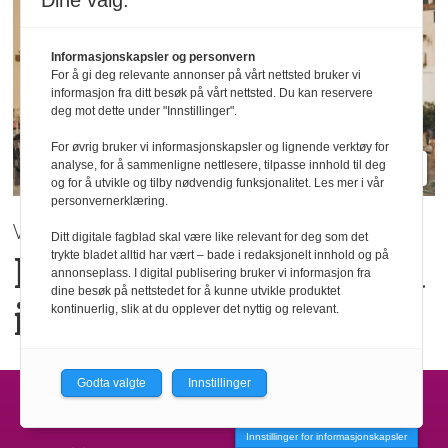
Dine valg:
Informasjonskapsler og personvern
For å gi deg relevante annonser på vårt nettsted bruker vi
informasjon fra ditt besøk på vårt nettsted. Du kan reservere
deg mot dette under "Innstillinger".
For øvrig bruker vi informasjonskapsler og lignende verktøy for
analyse, for å sammenligne nettlesere, tilpasse innhold til deg
og for å utvikle og tilby nødvendig funksjonalitet. Les mer i vår
personvernerklæring.
VÅR / SOMMER 2027 | Mey
Ditt digitale fagblad skal være like relevant for deg som det
trykte bladet alltid har vært – bade i redaksjonelt innhold og på
Hverdagsluksus med
annonseplass. I digital publisering bruker vi informasjon fra
dine besøk på nettstedet for å kunne utvikle produktet
italiensk inspirasjon
kontinuerlig, slik at du opplever det nyttig og relevant.
Godta valgte
Innstillinger
LEVERANDØRINDEKS
Innstillinger for informasjonskapsler