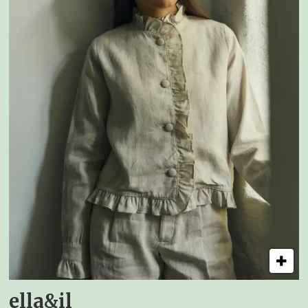
ella&il