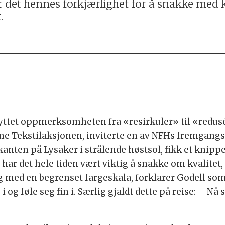
 er det hennes forkjærlighet for å snakke m
.
ttet oppmerksomheten fra «resirkuler» til «redus
e Tekstilaksjonen, inviterte en av NFHs fremgangsri
kanten på Lysaker i strålende høstsol, fikk et knip
 har det hele tiden vært viktig å snakke om kvalitet,
med en begrenset fargeskala, forklarer Godell som 
 og føle seg fin i. Særlig gjaldt dette på reise: – Nå