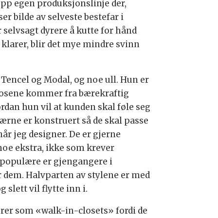
opp egen produksjonslinje der,
er bilde av selveste bestefar i
selvsagt dyrere å kutte for hånd
klarer, blir det mye mindre svinn
 Tencel og Modal, og noe ull. Hun er
iskosene kommer fra bærekraftig
rdan hun vil at kunden skal føle seg
Klærne er konstruert så de skal passe
når jeg designer. De er gjerne
noe ekstra, ikke som krever
opulære er gjengangere i
r dem. Halvparten av stylene er med
slett vil flytte inn i.
rer som «walk-in-closets» fordi de