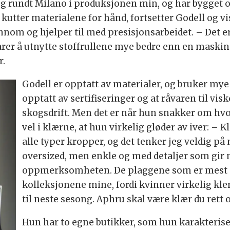
 og rundt Milano i produksjonen min, og har bygget 
kutter materialene for hånd, fortsetter Godell og vis
om og hjelper til med presisjonsarbeidet. – Det er 
rer å utnytte stoffrullene mye bedre enn en maskin 
r.
Godell er opptatt av materialer, og bruker mye
opptatt av sertifiseringer og at råvaren til v
skogsdrift. Men det er når hun snakker om hvo
vel i klærne, at hun virkelig gløder av iver: – 
alle typer kropper, og det tenker jeg veldig på 
oversized, men enkle og med detaljer som gir 
oppmerksomheten. De plaggene som er mest p
kolleksjonene mine, fordi kvinner virkelig kle
til neste sesong. Aphru skal være klær du rett og 
Hun har to egne butikker, som hun karakterise