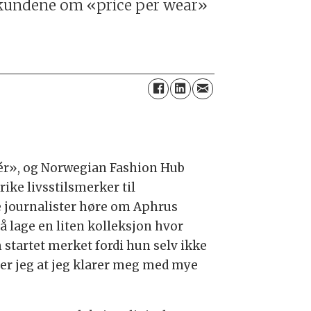
ed kundene om «price per wear»
ér», og Norwegian Fashion Hub
ke livsstilsmerker til
pe journalister høre om Aphrus
 å lage en liten kolleksjon hvor
startet merket fordi hun selv ikke
 ser jeg at jeg klarer meg med mye