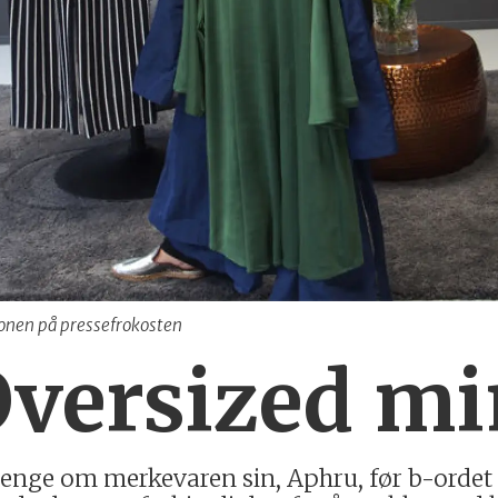
jonen på pressefrokosten
Oversized mi
 lenge om merkevaren sin, Aphru, før b-ordet