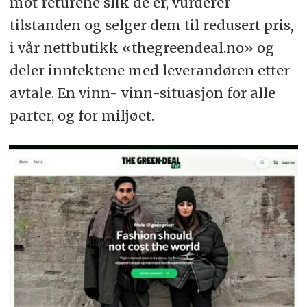
mot returene slik de er, vurderer
tilstanden og selger dem til redusert pris,
i vår nettbutikk «thegreendeal.no» og
deler inntektene med leverandøren etter
avtale. En vinn- vinn-situasjon for alle
parter, og for miljøet.