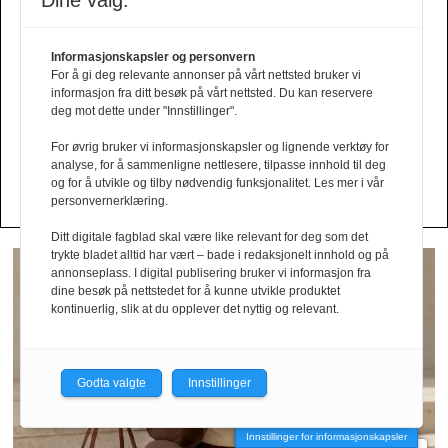
Tinashe
Irvoll
fra
Dine valg:
Williamson
Tiger
of
Informasjonskapsler og personvern
For å gi deg relevante annonser på vårt nettsted bruker vi
Sweden
informasjon fra ditt besøk på vårt nettsted. Du kan reservere
deg mot dette under "Innstillinger".
Din kolleksjon her?
For øvrig bruker vi informasjonskapsler og lignende verktøy for
analyse, for å sammenligne nettlesere, tilpasse innhold til deg
Send oss en mail!
og for å utvikle og tilby nødvendig funksjonalitet. Les mer i vår
personvernerklæring.
Ditt digitale fagblad skal være like relevant for deg som det
trykte bladet alltid har vært – bade i redaksjonelt innhold og på
annonseplass. I digital publisering bruker vi informasjon fra
dine besøk på nettstedet for å kunne utvikle produktet
kontinuerlig, slik at du opplever det nyttig og relevant.
Godta valgte
Innstillinger
Innstillinger for informasjonskapsler