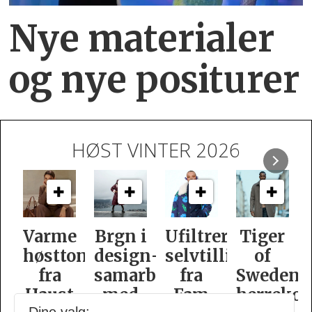
Nye materialer
og nye positurer
HØST VINTER 2026
e
Brgn i
Ufiltrert
Tiger
Slik
oner
design­
selvtillit
of
er
samarbeid
fra
Swedens
dame­
t
med
Fam
herrekolleksjon
kolleksj