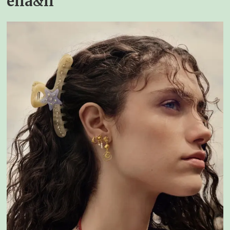
ella&il