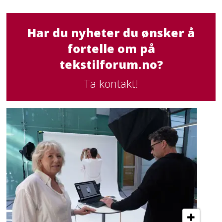
Har du nyheter du ønsker å
fortelle om på
tekstilforum.no?
Ta kontakt!