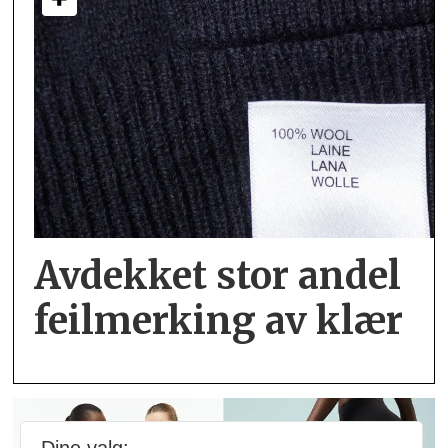
Avdekket stor andel
feil­merking av klær