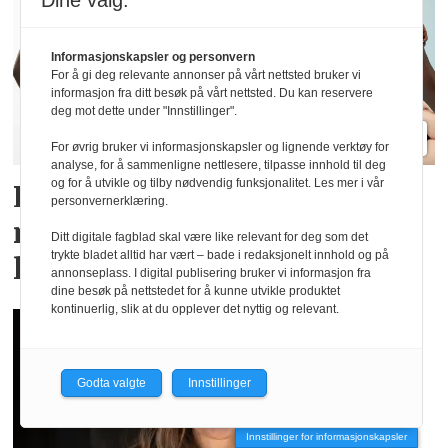
Dine valg:
Informasjonskapsler og personvern
For å gi deg relevante annonser på vårt nettsted bruker vi
informasjon fra ditt besøk på vårt nettsted. Du kan reservere
deg mot dette under "Innstillinger".
For øvrig bruker vi informasjonskapsler og lignende verktøy for
analyse, for å sammenligne nettlesere, tilpasse innhold til deg
og for å utvikle og tilby nødvendig funksjonalitet. Les mer i vår
Lindex og Mammut lanserer
personvernerklæring.
menstruse for en aktiv
Ditt digitale fagblad skal være like relevant for deg som det
trykte bladet alltid har vært – bade i redaksjonelt innhold og på
livsstil
annonseplass. I digital publisering bruker vi informasjon fra
dine besøk på nettstedet for å kunne utvikle produktet
kontinuerlig, slik at du opplever det nyttig og relevant.
Godta valgte
Innstillinger
Innstillinger for informasjonskapsler