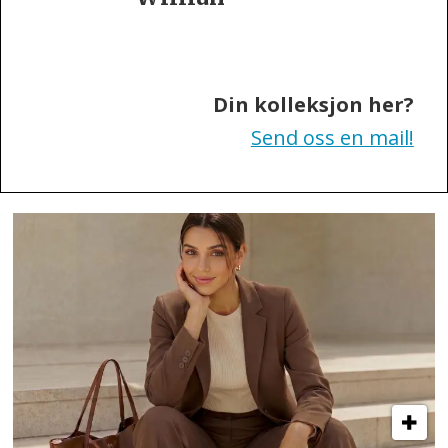
of
Sweden
Din kolleksjon her?
Send oss en mail!