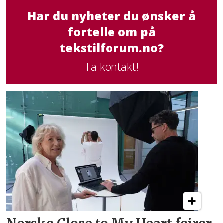
Har du nyheter du ønsker å
fortelle om på
tekstilforum.no?
Ta kontakt!