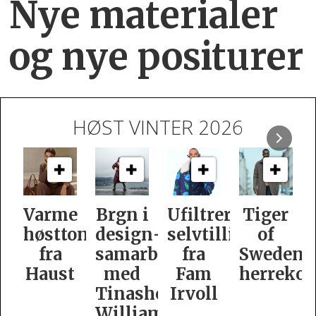
Nye materialer
og nye positurer
HØST VINTER 2026
e
Brgn i
Ufiltrert
Tiger
Slik
oner
design­
selvtillit
of
er
samarbeid
fra
Swedens
dame­
t
med
Fam
herrekolleksjon
kolleksj
Tinashe
Irvoll
fra
Williamson
Tiger