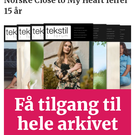
Norske Close to My Heart feirer
15 år
Få tilgang til
hele arkivet